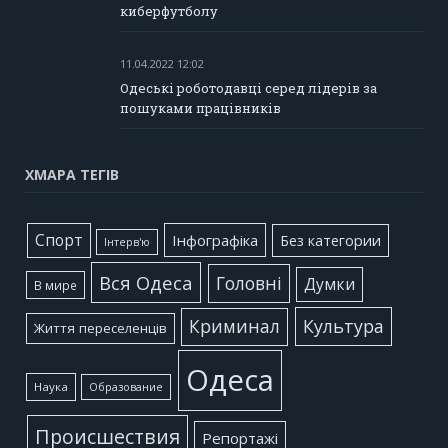
киберфутболу
11.04.2022 12:02
Одеські роботодавці серед лідерів за
пошуками працівників
ХМАРА ТЕГІВ
Cпорт
Інфографіка
Без категории
Інтерв'ю
Вся Одеса
Головні
Думки
В мире
Культура
Криминал
Життя переселенців
Одеса
Наука
Образование
Происшествия
Репортажі