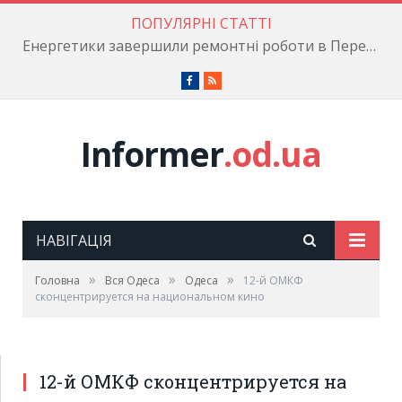
ПОПУЛЯРНІ СТАТТІ
Енергетики завершили ремонтні роботи в Пересипському районі
Facebook
RSS
Informer
.od.ua
НАВІГАЦІЯ
»
»
»
Головна
Вся Одеса
Одеса
12-й ОМКФ
сконцентрируется на национальном кино
12-й ОМКФ сконцентрируется на