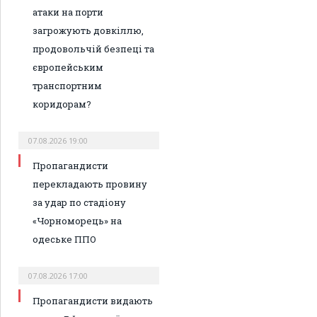
атаки на порти
загрожують довкіллю,
продовольчій безпеці та
європейським
транспортним
коридорам?
07.08.2026 19:00
Пропагандисти
перекладають провину
за удар по стадіону
«Чорноморець» на
одеське ППО
07.08.2026 17:00
Пропагандисти видають