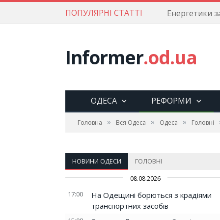
ПОПУЛЯРНІ СТАТТІ
Informer
.od.ua
ОДЕСА
РЕФОРМИ
»
»
»
Головна
Вся Одеса
Одеса
Головні
НОВИНИ ОДЕСИ
ГОЛОВНІ
08.08.2026
17:00
На Одещині борються з крадіями
транспортних засобів