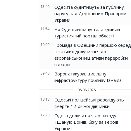
13:40
Одесита судитимуть за публічну
наругу над Державним Прапором
України
11:54
На Одещині запустили єдиний
туристичний портал області
10:00
Громада з Одещини першою серед
сільських долучилася до
європейської ініціативи переробки
відходів
09:40
Ворог атакував цивільну
інфраструктуру поблизу Ізмаїла
06.08.2026
18:18
Одеські поліцейські розслідують
смерть 12-річної дівчинки
17:20
Одеса долучиться до заходу
«Шаную Воїнів, біжу за Героїв
України»