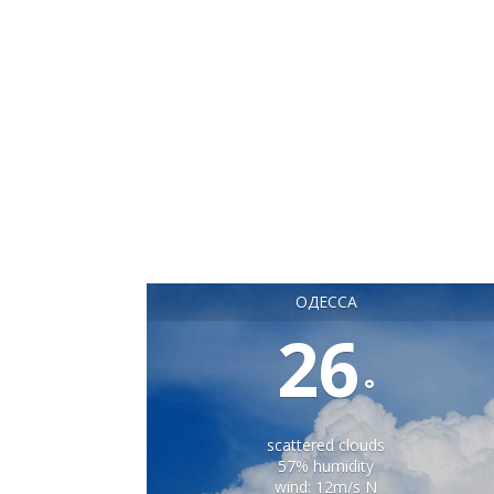
ОДЕССА
26
°
scattered clouds
57% humidity
wind: 12m/s N