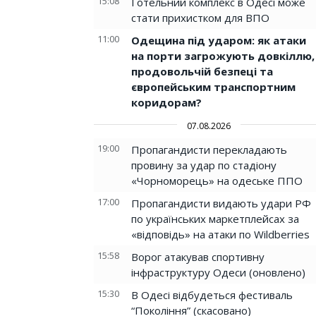
15:08
Готельний комплекс в Одесі може
стати прихистком для ВПО
11:00
Одещина під ударом: як атаки
на порти загрожують довкіллю,
продовольчій безпеці та
європейським транспортним
коридорам?
07.08.2026
19:00
Пропагандисти перекладають
провину за удар по стадіону
«Чорноморець» на одеське ППО
17:00
Пропагандисти видають удари РФ
по українських маркетплейсах за
«відповідь» на атаки по Wildberries
15:58
Ворог атакував спортивну
інфраструктуру Одеси (оновлено)
15:30
В Одесі відбудеться фестиваль
“Покоління” (скасовано)