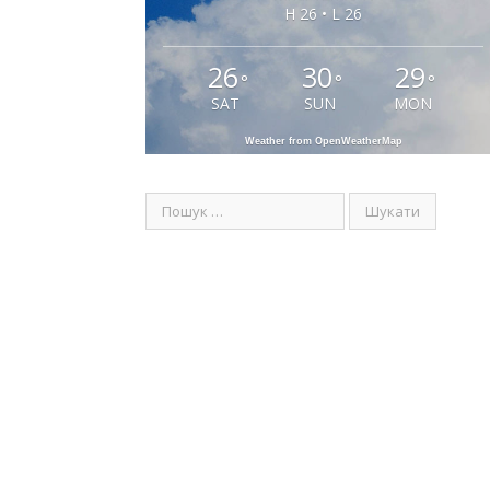
H 26 • L 26
26
30
29
°
°
°
SAT
SUN
MON
Weather from OpenWeatherMap