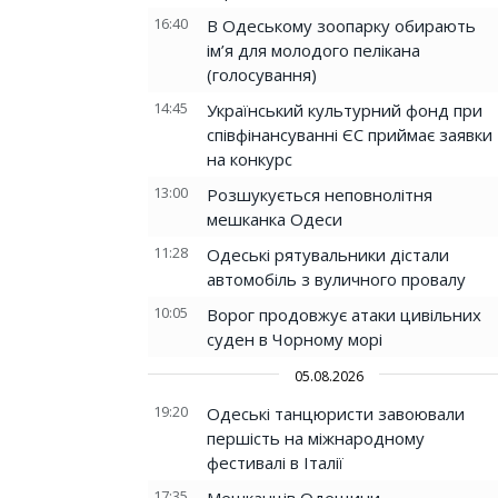
16:40
В Одеському зоопарку обирають
ім’я для молодого пелікана
(голосування)
14:45
Український культурний фонд при
співфінансуванні ЄС приймає заявки
на конкурс
13:00
Розшукується неповнолітня
мешканка Одеси
11:28
Одеські рятувальники дістали
автомобіль з вуличного провалу
10:05
Ворог продовжує атаки цивільних
суден в Чорному морі
05.08.2026
19:20
Одеські танцюристи завоювали
першість на міжнародному
фестивалі в Італії
17:35