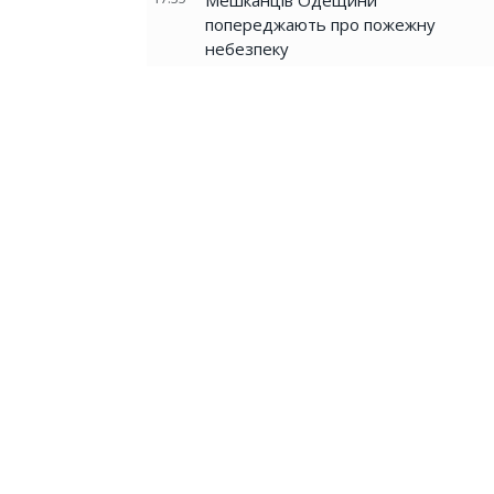
Мешканців Одещини
попереджають про пожежну
небезпеку