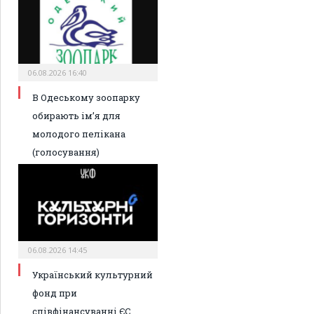
06.08.2026 16:40
В Одеському зоопарку
обирають ім’я для
молодого пелікана
(голосування)
06.08.2026 14:45
Український культурний
фонд при
співфінансуванні ЄС