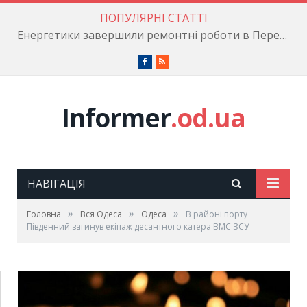
ПОПУЛЯРНІ СТАТТІ
Енергетики завершили ремонтні роботи в Пересипському районі
Facebook
RSS
Informer
.od.ua
НАВІГАЦІЯ
»
»
»
Головна
Вся Одеса
Одеса
В районі порту
Південний загинув екіпаж десантного катера ВМС ЗСУ