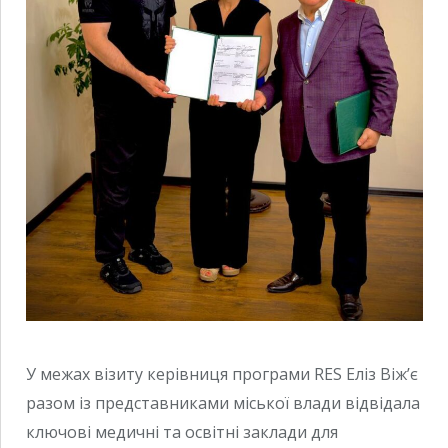
У межах візиту керівниця програми RES Еліз Віж’є
разом із представниками міської влади відвідала
ключові медичні та освітні заклади для