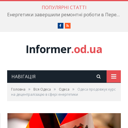
ПОПУЛЯРНІ СТАТТІ
Енергетики завершили ремонтні роботи в Пересипському районі
Facebook
RSS
Informer
.od.ua
НАВІГАЦІЯ
»
»
»
Головна
Вся Одеса
Одеса
Одеса продовжує курс
на децентралізацію в сфері енергетики