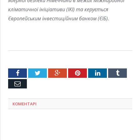
ядерної безпеки Німеччини в межах Міжнародної
кліматичної ініціативи (IKI) та керується
Європейським інвестиційним банком (ЄІБ).
Facebook
Twitter
Google+
Pinterest
LinkedIn
Tumblr
Емейл
КОМЕНТАРІ