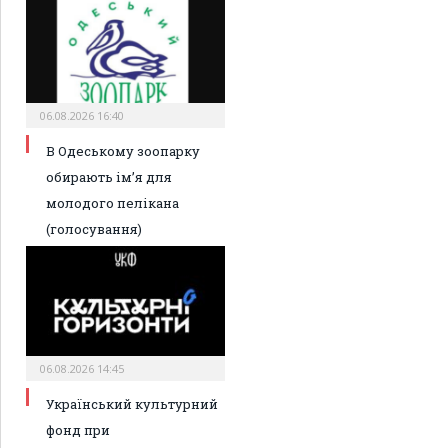
06.08.2026 16:40
В Одеському зоопарку
обирають ім’я для
молодого пелікана
(голосування)
06.08.2026 14:45
Український культурний
фонд при