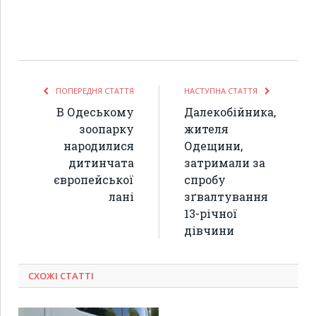
ПОПЕРЕДНЯ СТАТТЯ
НАСТУПНА СТАТТЯ
В Одеському
Далекобійника,
зоопарку
жителя
народилися
Одещини,
дитинчата
затримали за
європейської
спробу
лані
зґвалтування
13-річної
дівчини
СХОЖІ СТАТТІ