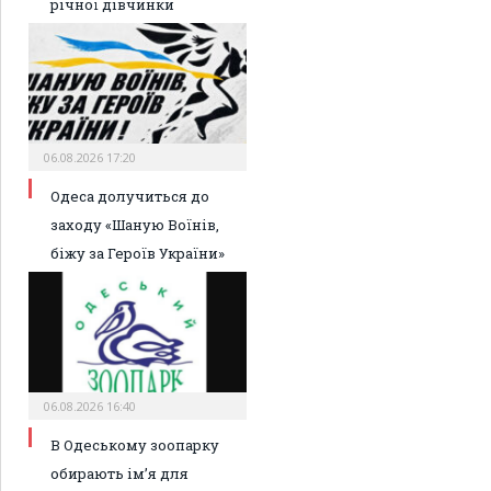
річної дівчинки
06.08.2026 17:20
Одеса долучиться до
заходу «Шаную Воїнів,
біжу за Героїв України»
06.08.2026 16:40
В Одеському зоопарку
обирають ім’я для