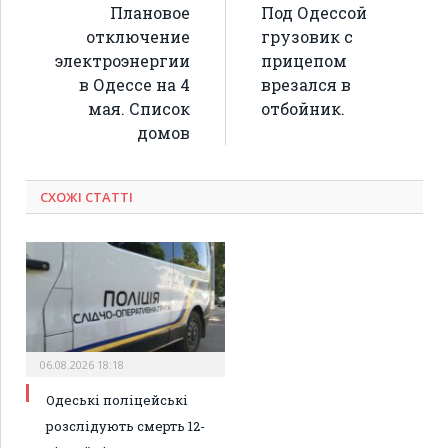
Плановое
Под Одессой
отключение
грузовик с
электроэнергии
прицепом
в Одессе на 4
врезался в
мая. Список
отбойник.
домов
СХОЖІ СТАТТІ
06.08.2026 18:18
Одеські поліцейські
розслідують смерть 12-