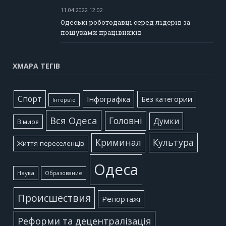
11.04.2022 12:02
Одеські роботодавці серед лідерів за
пошуками працівників
ХМАРА ТЕГІВ
Cпорт
Інфографіка
Без категории
Інтерв'ю
Вся Одеса
Головні
Думки
В мире
Культура
Криминал
Життя переселенців
Одеса
Наука
Образование
Происшествия
Репортажі
Реформи та децентралізація