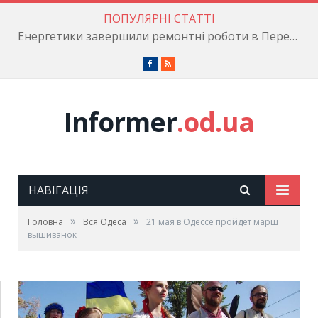
ПОПУЛЯРНІ СТАТТІ
Енергетики завершили ремонтні роботи в Пересипському районі
Facebook
RSS
Informer
.od.ua
НАВІГАЦІЯ
»
»
Головна
Вся Одеса
21 мая в Одессе пройдет марш
вышиванок