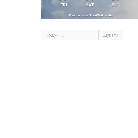
FRI
SAT
SUN
Weather from OpenWeatherMap