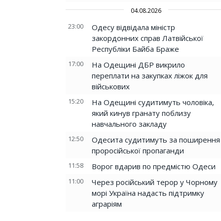
04.08.2026
23:00
Одесу відвідала міністр
закордонних справ Латвійської
Республіки Байба Браже
17:00
На Одещині ДБР викрило
переплати на закупках ліжок для
військових
15:20
На Одещині судитимуть чоловіка,
який кинув гранату поблизу
навчального закладу
12:50
Одесита судитимуть за поширення
проросійської пропаганди
11:58
Ворог вдарив по предмістю Одеси
11:00
Через російський терор у Чорному
морі Україна надасть підтримку
аграріям