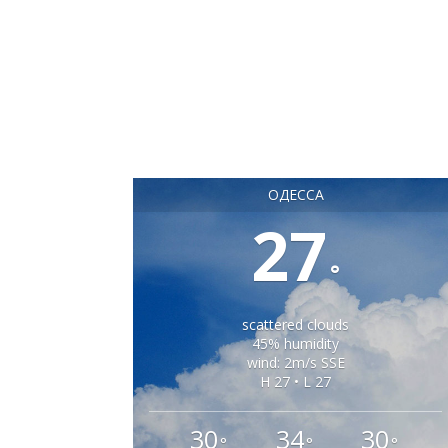
ОДЕССА
27
°
scattered clouds
45% humidity
wind: 2m/s SSE
H 27 • L 27
30
34
30
°
°
°