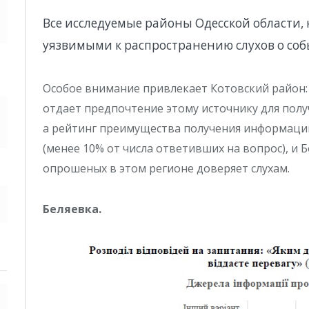
Все исследуемые районы Одесской области, 
уязвимыми к распространению слухов о соб
Особое внимание привлекает Котовский район:
отдает предпочтение этому источнику для полу
а рейтинг преимущества получения информации
(менее 10% от числа ответивших на вопрос), и 
опрошеных в этом регионе доверяет слухам.
Беляевка.