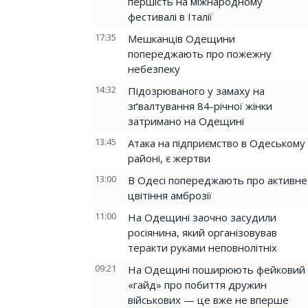
першість на міжнародному
фестивалі в Італії
17:35
Мешканців Одещини
попереджають про пожежну
небезпеку
14:32
Підозрюваного у замаху на
зґвалтування 84-річної жінки
затримано на Одещині
13:45
Атака на підприємство в Одеському
районі, є жертви
13:00
В Одесі попереджають про активне
цвітіння амброзії
11:00
На Одещині заочно засудили
росіянина, який організовував
теракти руками неповнолітніх
09:21
На Одещині поширюють фейковий
«гайд» про побиття дружин
військових — це вже не вперше