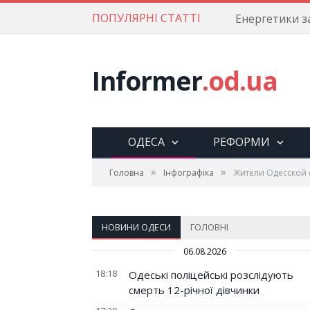
ПОПУЛЯРНІ СТАТТІ
Одесит став ч
Informer
.od.ua
ОДЕСА
РЕФОРМИ
»
»
Головна
Інфографіка
Жители Одесской 
НОВИНИ ОДЕСИ
ГОЛОВНІ
06.08.2026
18:18
Одеські поліцейські розслідують
смерть 12-річної дівчинки