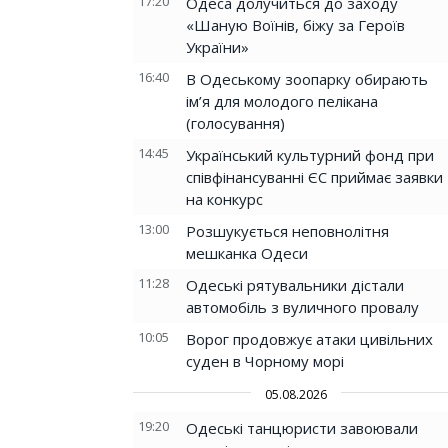
17:20
Одеса долучиться до заходу
«Шаную Воїнів, біжу за Героїв
України»
16:40
В Одеському зоопарку обирають
ім’я для молодого пелікана
(голосування)
14:45
Український культурний фонд при
співфінансуванні ЄС приймає заявки
на конкурс
13:00
Розшукується неповнолітня
мешканка Одеси
11:28
Одеські рятувальники дістали
автомобіль з вуличного провалу
10:05
Ворог продовжує атаки цивільних
суден в Чорному морі
05.08.2026
19:20
Одеські танцюристи завоювали