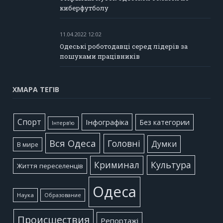
киберфутболу
11.04.2022 12:02
Одеські роботодавці серед лідерів за
пошуками працівників
ХМАРА ТЕГІВ
Cпорт
Інфографіка
Без категории
Інтерв'ю
Вся Одеса
Головні
Думки
В мире
Культура
Криминал
Життя переселенців
Одеса
Наука
Образование
Происшествия
Репортажі