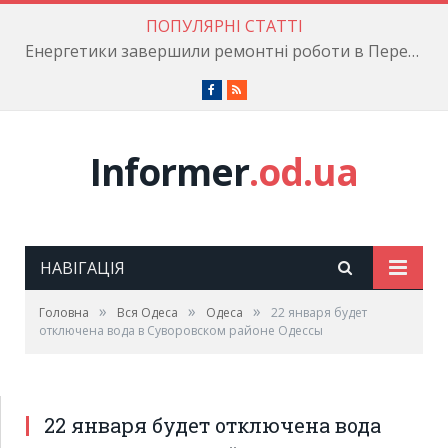
ПОПУЛЯРНІ СТАТТІ
Енергетики завершили ремонтні роботи в Пересипському районі
Facebook
RSS
Informer
.od.ua
НАВІГАЦІЯ
»
»
»
Головна
Вся Одеса
Одеса
22 января будет
отключена вода в Суворовском районе Одессы
22 января будет отключена вода