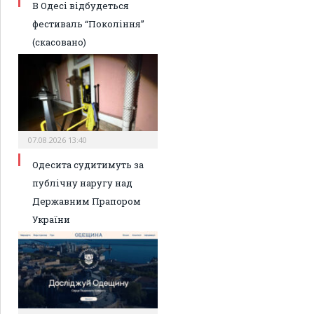
В Одесі відбудеться
фестиваль “Покоління”
(скасовано)
07.08.2026 13:40
Одесита судитимуть за
публічну наругу над
Державним Прапором
України