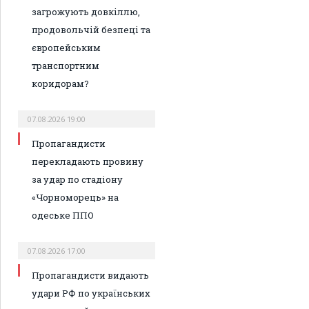
загрожують довкіллю,
продовольчій безпеці та
європейським
транспортним
коридорам?
07.08.2026 19:00
Пропагандисти
перекладають провину
за удар по стадіону
«Чорноморець» на
одеське ППО
07.08.2026 17:00
Пропагандисти видають
удари РФ по українських