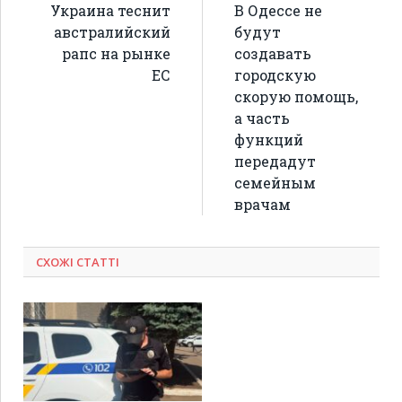
Украина теснит
В Одессе не
австралийский
будут
рапс на рынке
создавать
ЕС
городскую
скорую помощь,
а часть
функций
передадут
семейным
врачам
СХОЖІ СТАТТІ