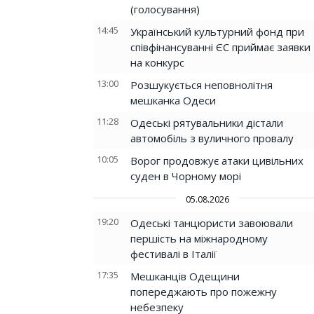
(голосування)
14:45
Український культурний фонд при
співфінансуванні ЄС приймає заявки
на конкурс
13:00
Розшукується неповнолітня
мешканка Одеси
11:28
Одеські рятувальники дістали
автомобіль з вуличного провалу
10:05
Ворог продовжує атаки цивільних
суден в Чорному морі
05.08.2026
19:20
Одеські танцюристи завоювали
першість на міжнародному
фестивалі в Італії
17:35
Мешканців Одещини
попереджають про пожежну
небезпеку