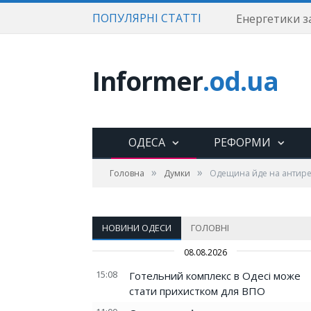
ПОПУЛЯРНІ СТАТТІ
Informer
.od.ua
ОДЕСА
РЕФОРМИ
»
»
Головна
Думки
Одещина йде на антире
НОВИНИ ОДЕСИ
ГОЛОВНІ
08.08.2026
15:08
Готельний комплекс в Одесі може
стати прихистком для ВПО