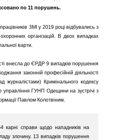
іксовано по 11 порушень.
 працівників ЗМІ
у 2019 році
відбувались з
х
охоронних
організацій.
В двох випадках
пальної варти.
асті внесла до ЄРДР 9 випадків порушення
коджання законній професійній діяльності
над журналістами) Кримінального кодексу
о управління ГУНП Одещини на зустрічі з
ормації Павлом Колотвіним.
64 карні справи
щодо нападників на
складу злочину. 13 випадків порушення