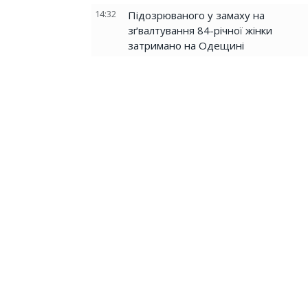
14:32
Підозрюваного у замаху на
зґвалтування 84-річної жінки
затримано на Одещині