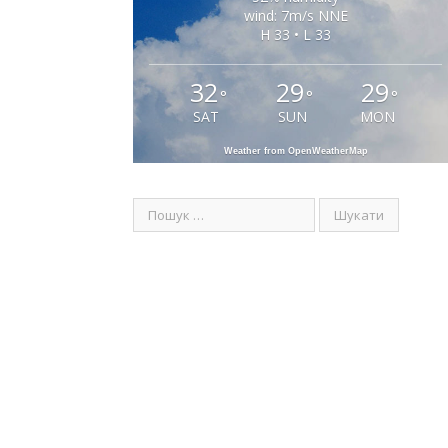
wind: 7m/s NNE
H 33 • L 33
32
29
29
°
°
°
SAT
SUN
MON
Weather from OpenWeatherMap