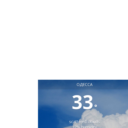
ОДЕССА
33
°
scattered clouds
32% humidity