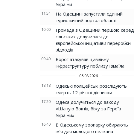
України
11:54
На Одещині запустили єдиний
туристичний портал області
10:00
Громада з Одещини першою серед
сільських долучилася до
європейської ініціативи переробки
відходів
09:40
Ворог атакував цивільну
інфраструктуру поблизу Ізмаїла
06.08.2026
18:18
Одеські поліцейські розслідують
смерть 12-річної дівчинки
17:20
Одеса долучиться до заходу
«Шаную Воїнів, біжу за Героїв
України»
16:40
В Одеському зоопарку обирають
ім’я для молодого пелікана