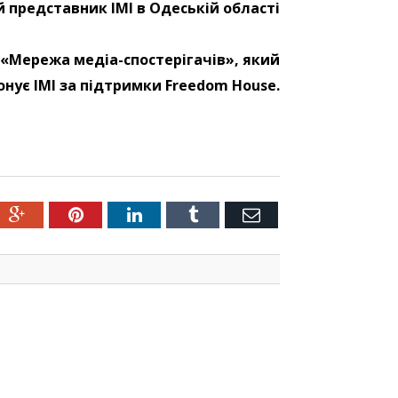
й представник ІМІ в Одеській області
 «Мережа медіа-спостерігачів», який
онує ІМІ за підтримки Freedom House.
ter
Google+
Pinterest
LinkedIn
Tumblr
Емейл