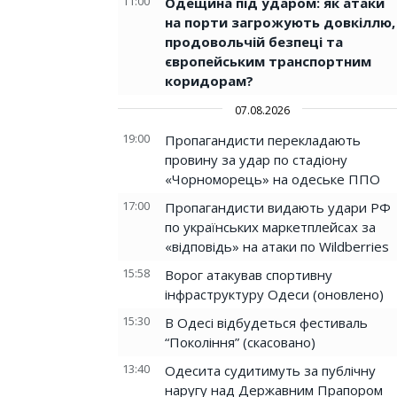
11:00
Одещина під ударом: як атаки
на порти загрожують довкіллю,
продовольчій безпеці та
європейським транспортним
коридорам?
07.08.2026
19:00
Пропагандисти перекладають
провину за удар по стадіону
«Чорноморець» на одеське ППО
17:00
Пропагандисти видають удари РФ
по українських маркетплейсах за
«відповідь» на атаки по Wildberries
15:58
Ворог атакував спортивну
інфраструктуру Одеси (оновлено)
15:30
В Одесі відбудеться фестиваль
“Покоління” (скасовано)
13:40
Одесита судитимуть за публічну
наругу над Державним Прапором