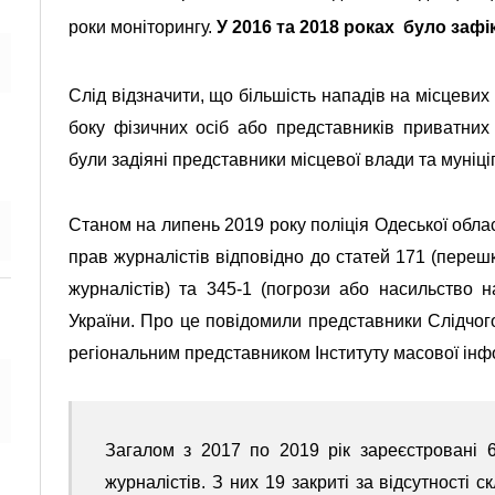
роки моніторингу.
У 2016 та 2018 роках було заф
Слід відзначити, що більшість нападів на місцевих
боку фізичних осіб або представників приватни
були
задіян
і
представник
и
місцевої влади та муніці
Станом на липень 2019 року поліція Одеської обл
прав журналістів відповідно до статей 171 (переш
журналістів) та 345-1 (погрози або насильство 
України. Про це повідомили представники Слідчог
регіональним представником Інституту масової інф
Загалом з 2017 по 2019 рік зареєстровані 
журналістів
. З них 19 закриті за відсутності 