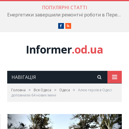
ПОПУЛЯРНІ СТАТТІ
Енергетики завершили ремонтні роботи в Пересипському районі
Facebook
RSS
Informer
.od.ua
НАВІГАЦІЯ
»
»
»
Головна
Вся Одеса
Одеса
Алею героїв в Одесі
доповнили 64 нових імені