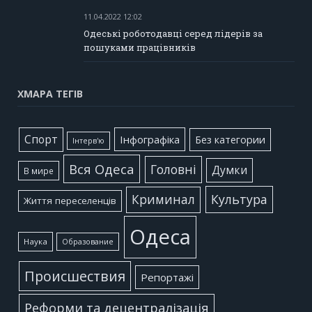
11.04.2022 12:02
Одеські роботодавці серед лідерів за
пошуками працівників
ХМАРА ТЕГІВ
Cпорт
Інфографіка
Без категории
Інтерв'ю
Вся Одеса
Головні
Думки
В мире
Культура
Криминал
Життя переселенців
Одеса
Наука
Образование
Происшествия
Репортажі
Реформи та децентралізація