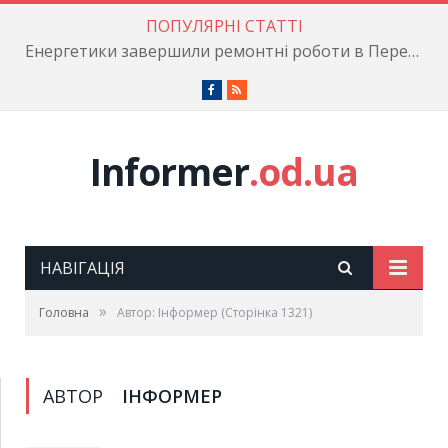
ПОПУЛЯРНІ СТАТТІ
Енергетики завершили ремонтні роботи в Пересипському районі
Facebook
RSS
Informer
.od.ua
НАВІГАЦІЯ
»
Головна
Автор: Інформер
(Сторінка 1321)
АВТОР
ІНФОРМЕР