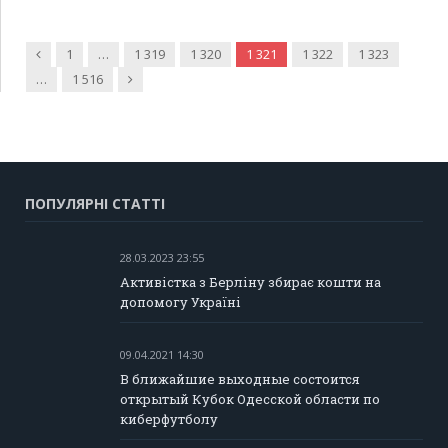
Попередня
1
…
1 319
1 320
1 321
1 322
1 323
Наступна
…
1 516
ПОПУЛЯРНІ СТАТТІ
28.03.2023 23:55
Активістка з Берліну збирає кошти на
допомогу Україні
09.04.2021 14:30
В ближайшие выходные состоится
открытый Кубок Одесской области по
киберфутболу