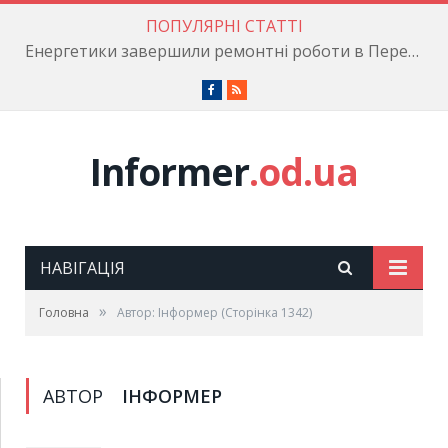
ПОПУЛЯРНІ СТАТТІ
Енергетики завершили ремонтні роботи в Пересипському районі
Facebook
RSS
Informer
.od.ua
НАВІГАЦІЯ
»
Головна
Автор: Інформер
(Сторінка 1342)
АВТОР
ІНФОРМЕР