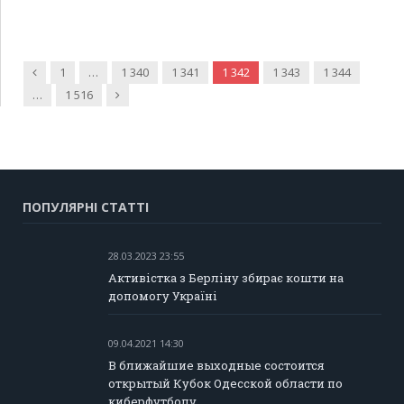
Попередня
1
…
1 340
1 341
1 342
1 343
1 344
Наступна
…
1 516
ПОПУЛЯРНІ СТАТТІ
28.03.2023 23:55
Активістка з Берліну збирає кошти на
допомогу Україні
09.04.2021 14:30
В ближайшие выходные состоится
открытый Кубок Одесской области по
киберфутболу