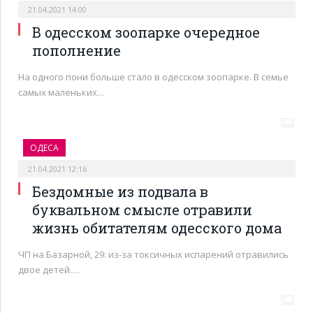
21.04.2021 14:00
В одесском зоопарке очередное
пополнение
На одного пони больше стало в одесском зоопарке. В семье
самых маленьких…
ОДЕСА
21.04.2021 12:16
Бездомные из подвала в
буквальном смысле отравили
жизнь обитателям одесского дома
ЧП на Базарной, 29: из-за токсичных испарений отравились
двое детей.…