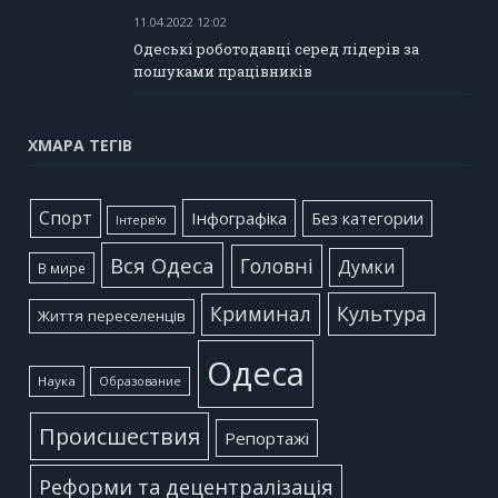
11.04.2022 12:02
Одеські роботодавці серед лідерів за
пошуками працівників
ХМАРА ТЕГІВ
Cпорт
Інфографіка
Без категории
Інтерв'ю
Вся Одеса
Головні
Думки
В мире
Культура
Криминал
Життя переселенців
Одеса
Наука
Образование
Происшествия
Репортажі
Реформи та децентралізація