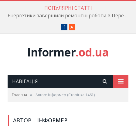
ПОПУЛЯРНІ СТАТТІ
Енергетики завершили ремонтні роботи в Пересипському районі
Facebook
RSS
Informer
.od.ua
НАВІГАЦІЯ
»
Головна
Автор: Інформер
(Сторінка 1461)
АВТОР
ІНФОРМЕР