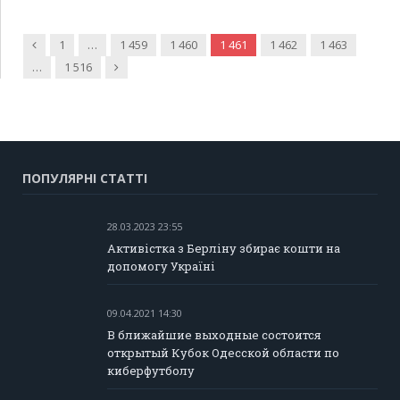
Попередня
1
…
1 459
1 460
1 461
1 462
1 463
Наступна
…
1 516
ПОПУЛЯРНІ СТАТТІ
28.03.2023 23:55
Активістка з Берліну збирає кошти на
допомогу Україні
09.04.2021 14:30
В ближайшие выходные состоится
открытый Кубок Одесской области по
киберфутболу