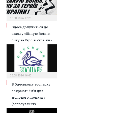
06.08.2026 17:20
Одеса долучиться до
заходу «Шаную Воїнів,
біжу за Героїв України»
06.08.2026 16:40
В Одеському зоопарку
обирають ім’я для
молодого пелікана
(голосування)