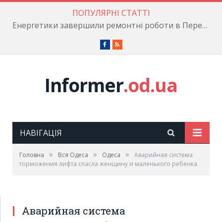
ПОПУЛЯРНІ СТАТТІ
Енергетики завершили ремонтні роботи в Пересипському районі
Facebook
RSS
Informer
.od.ua
НАВІГАЦІЯ
»
»
»
Головна
Вся Одеса
Одеса
Аварийная система
торможения лифта спасла женщину и маленького ребенка
Аварийная система