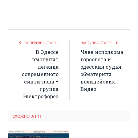
ПОПЕРЕДНЯ СТАТТЯ
НАСТУПНА СТАТТЯ
В Одессе
Член исполкома
выступит
горсовета и
легенда
одесский судья
современного
обматерили
синти-попа –
полицейских.
группа
Видео
Электрофорез
СХОЖІ СТАТТІ