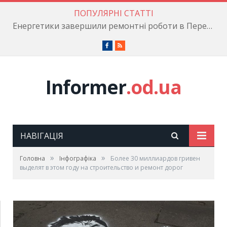
ПОПУЛЯРНІ СТАТТІ
Енергетики завершили ремонтні роботи в Пересипському районі
Facebook
RSS
Informer
.od.ua
НАВІГАЦІЯ
»
»
Головна
Інфографіка
Более 30 миллиардов гривен
выделят в этом году на строительство и ремонт дорог