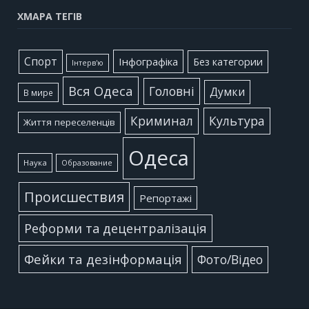
ХМАРА ТЕГІВ
Cпорт
Інфографіка
Без категории
Інтерв'ю
Вся Одеса
Головні
Думки
В мире
Культура
Криминал
Життя переселенців
Одеса
Наука
Образование
Происшествия
Репортажі
Реформи та децентралізація
Фейки та дезінформація
Фото/Відео