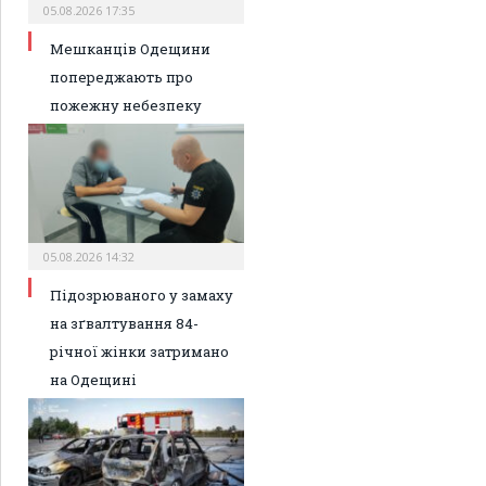
05.08.2026 17:35
Мешканців Одещини
попереджають про
пожежну небезпеку
05.08.2026 14:32
Підозрюваного у замаху
на зґвалтування 84-
річної жінки затримано
на Одещині