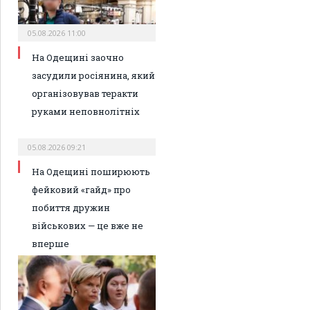
05.08.2026 11:00
На Одещині заочно
засудили росіянина, який
організовував теракти
руками неповнолітніх
05.08.2026 09:21
На Одещині поширюють
фейковий «гайд» про
побиття дружин
військових — це вже не
вперше