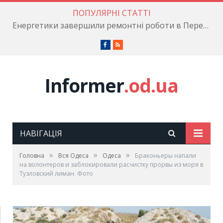
ПОПУЛЯРНІ СТАТТІ
Енергетики завершили ремонтні роботи в Пересипському районі
Facebook
RSS
Informer
.od.ua
НАВІГАЦІЯ
»
»
»
Головна
Вся Одеса
Одеса
Браконьеры напали
на волонтеров и заблокировали расчистку прорвы из моря в
Тузловский лиман. Фото