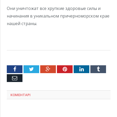
Они уничтожат все хрупкие здоровые силы и
начинания в уникальном причерноморском крае
нашей страны.
Facebook
Twitter
Google+
Pinterest
LinkedIn
Tumblr
Емейл
КОМЕНТАРІ