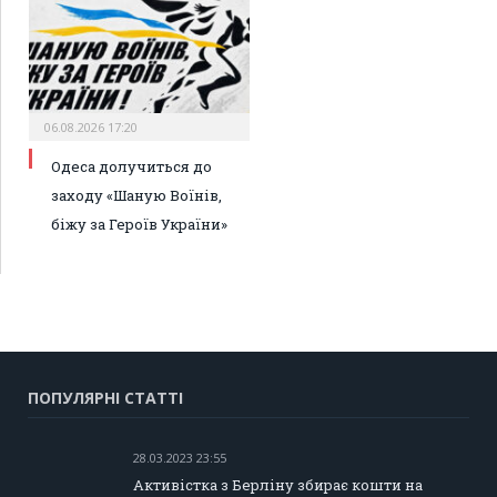
06.08.2026 17:20
Одеса долучиться до
заходу «Шаную Воїнів,
біжу за Героїв України»
ПОПУЛЯРНІ СТАТТІ
28.03.2023 23:55
Активістка з Берліну збирає кошти на