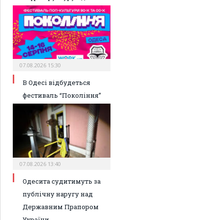
07.08.2026 15:30
В Одесі відбудеться
фестиваль “Покоління”
07.08.2026 13:40
Одесита судитимуть за
публічну наругу над
Державним Прапором
України