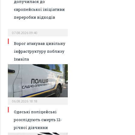
долучилася до
європейської ініціативи
переробки відходів
07.08.2026 09:40
Ворог атакував цивільну
інфраструктуру поблизу
Ізмаїла
06.08.2026 18:18
Одеські поліцейські
розслідують смерть 12-
річної дівчинки