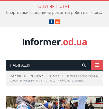
ПОПУЛЯРНІ СТАТТІ
Енергетики завершили ремонтні роботи в Пересипському районі
Facebook
RSS
Informer
.od.ua
НАВІГАЦІЯ
»
»
»
Головна
Вся Одеса
Одеса
Частині постраждалих
одеситів повернули світло, решті – обіцяють завтра