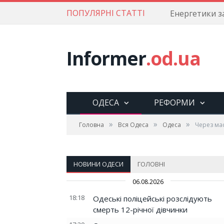
ПОПУЛЯРНІ СТАТТІ
Informer
.od.ua
ОДЕСА
РЕФОРМИ
»
»
»
Головна
Вся Одеса
Одеса
Через мас
НОВИНИ ОДЕСИ
ГОЛОВНІ
06.08.2026
18:18
Одеські поліцейські розслідують
смерть 12-річної дівчинки