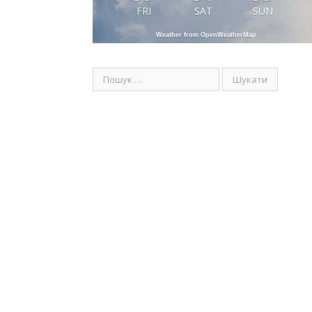
FRI
SAT
SUN
Weather from OpenWeatherMap