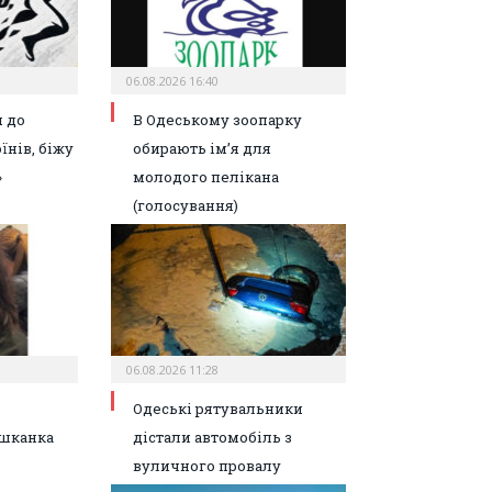
06.08.2026 16:40
 до
В Одеському зоопарку
їнів, біжу
обирають ім’я для
»
молодого пелікана
(голосування)
06.08.2026 11:28
Одеські рятувальники
шканка
дістали автомобіль з
вуличного провалу