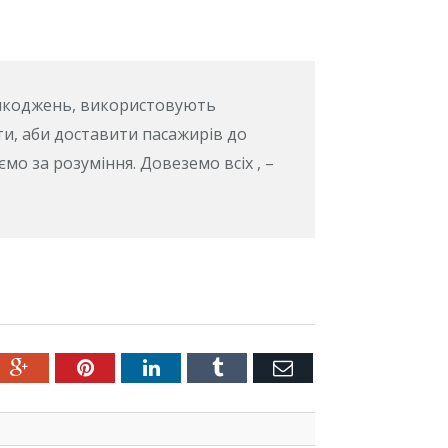
шкоджень, використовують
, аби доставити пасажирів до
о за розуміння. Довеземо всіх , –
ter
Google+
Pinterest
LinkedIn
Tumblr
Емейл