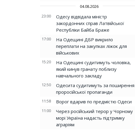
04.08.2026
23:00
Одесу відвідала міністр
закордонних справ Латвійської
Республіки Байба Браже
17:00
На Одещині ДБР викрило
переплати на закупках ліжок для
військових
15:20
На Одещині судитимуть чоловіка,
який кинув гранату поблизу
навчального закладу
12:50
Одесита судитимуть за поширення
проросійської пропаганди
11:58
Ворог вдарив по предмістю Одеси
11:00
Через російський терор у Чорному
морі Україна надасть підтримку
аграріям