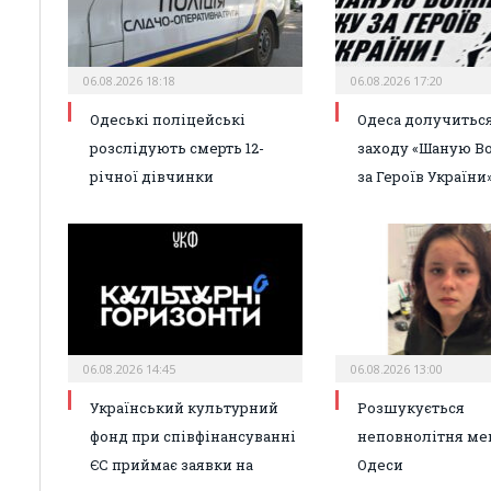
06.08.2026 18:18
06.08.2026 17:20
Одеські поліцейські
Одеса долучиться
розслідують смерть 12-
заходу «Шаную Во
річної дівчинки
за Героїв України
06.08.2026 14:45
06.08.2026 13:00
Український культурний
Розшукується
фонд при співфінансуванні
неповнолітня ме
ЄС приймає заявки на
Одеси