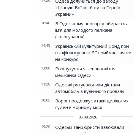
17:20
Одеса долучиться до заходу
«Шаную Воїнів, біжу за Героїв
України»
16:40
В Одеському зоопарку обирають
ім’я для молодого пелікана
(голосування)
14:45
Український культурний фонд при
співфінансуванні ЄС приймає заявки
на конкурс
13:00
Розшукується неповнолітня
мешканка Одеси
11:28
Одеські рятувальники дістали
автомобіль з вуличного провалу
10:05
Ворог продовжує атаки цивільних
суден в Чорному морі
05.08.2026
19:20
Одеські танцюристи завоювали