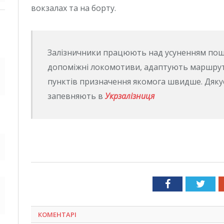
вокзалах та на борту.
Залізничники працюють над усуненням по
допоміжні локомотиви, адаптують маршрути
пунктів призначення якомога швидше. Дякуєм
запевняють в
Укрзалізниця
Facebook
Twit
КОМЕНТАРІ