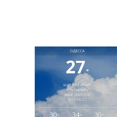
ОДЕССА
27
°
scattered clouds
45% humidity
wind: 2m/s SSE
H 27 • L 27
30
34
30
°
°
°