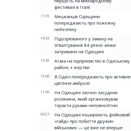
першість на міжнародному
фестивалі в Італії
17:35
Мешканців Одещини
попереджають про пожежну
небезпеку
14:32
Підозрюваного у замаху на
зґвалтування 84-річної жінки
затримано на Одещині
13:45
Атака на підприємство в Одеському
районі, є жертви
13:00
В Одесі попереджають про активне
цвітіння амброзії
11:00
На Одещині заочно засудили
росіянина, який організовував
теракти руками неповнолітніх
09:21
На Одещині поширюють фейковий
«гайд» про побиття дружин
військових — це вже не вперше