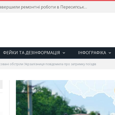
Енергетики завершили ремонтні роботи в Пересипському районі
ФЕЙКИ ТА ДЕЗІНФОРМАЦІЯ
ІНФОГРАФІКА
овані обстріли Укрзалізниця повідомила про затримку поїздів