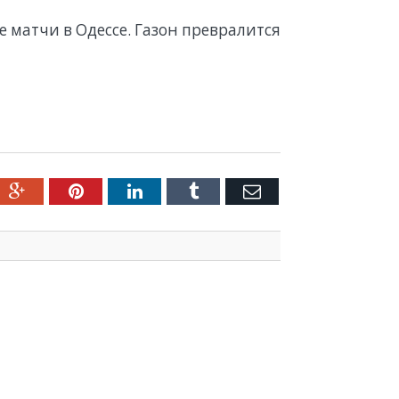
матчи в Одессе. Газон превралится
ter
Google+
Pinterest
LinkedIn
Tumblr
Емейл