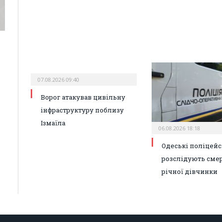
07.08.2026 09:40
Ворог атакував цивільну
інфраструктуру поблизу
Ізмаїла
06.08.2026 18:18
Одеські поліцейс
розслідують смер
річної дівчинки