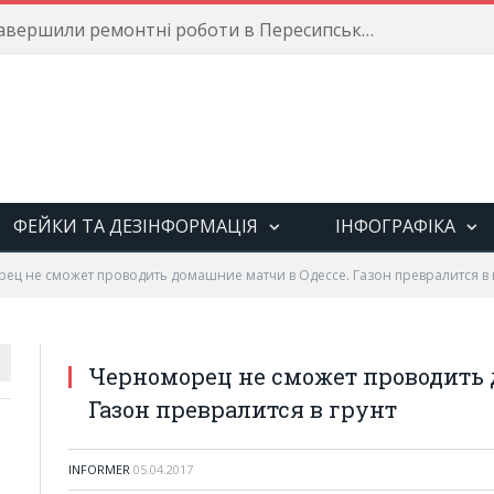
Енергетики завершили ремонтні роботи в Пересипському районі
ФЕЙКИ ТА ДЕЗІНФОРМАЦІЯ
ІНФОГРАФІКА
ец не сможет проводить домашние матчи в Одессе. Газон превралится в 
Черноморец не сможет проводить 
Газон превралится в грунт
INFORMER
05.04.2017