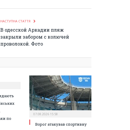
НАСТУПНА СТАТТЯ
В одесской Аркадии пляж
закрыли забором с колючей
проволокой. Фото
идають
їнських
а
07.08.2026 15:58
аки по
Ворог атакував спортивну