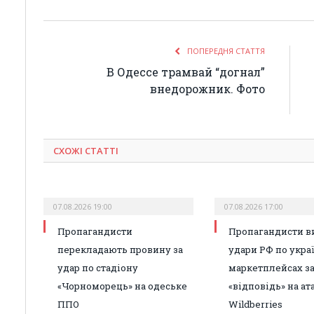
ПОПЕРЕДНЯ СТАТТЯ
В Одессе трамвай “догнал”
внедорожник. Фото
СХОЖІ СТАТТІ
07.08.2026 19:00
07.08.2026 17:00
Пропагандисти
Пропагандисти в
перекладають провину за
удари РФ по укра
удар по стадіону
маркетплейсах з
«Чорноморець» на одеське
«відповідь» на ат
ППО
Wildberries