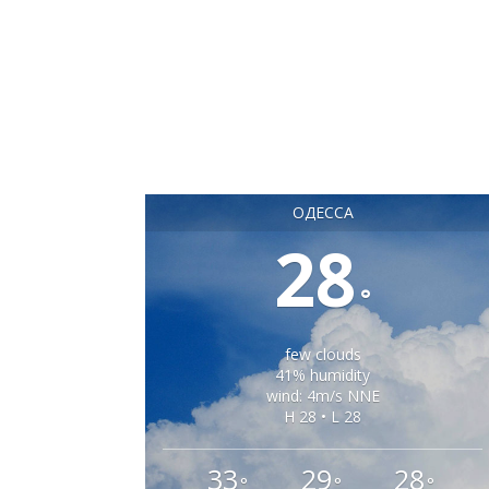
ОДЕССА
28
°
few clouds
41% humidity
wind: 4m/s NNE
H 28 • L 28
33
29
28
°
°
°