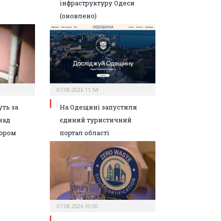
інфраструктуру Одеси
(оновлено)
07.08.2026 11:54
ть за
На Одещині запустили
над
єдиний туристичний
ором
портал області
07.08.2026 10:00