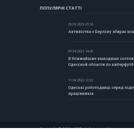
ПОПУЛЯРНІ СТАТТІ
28.03.2023 23:55
Активістка з Берліну збирає ко
09.04.2021 14:30
В ближайшие выходные состои
Одесской области по киберфут
11.04.2022 12:02
Одеські роботодавці серед лід
працівників
Copyright © 2012 - 2025 «Інформер». Усі права зах