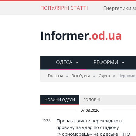
ПОПУЛЯРНІ СТАТТІ
Informer
.od.ua
ОДЕСА
РЕФОРМИ
»
»
»
Головна
Вся Одеса
Одеса
Черномор
НОВИНИ ОДЕСИ
ГОЛОВНІ
07.08.2026
19:00
Пропагандисти перекладають
провину за удар по стадіону
«Чорноморець» на одеське ППО