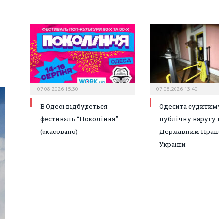
07.08.2026 15:30
07.08.2026 13:40
В Одесі відбудеться
Одесита судитиму
фестиваль “Покоління”
публічну наругу 
(скасовано)
Державним Прап
України