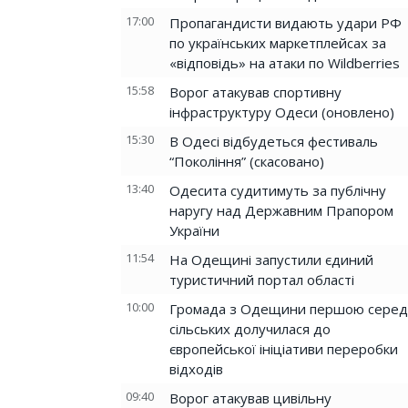
17:00
Пропагандисти видають удари РФ
по українських маркетплейсах за
«відповідь» на атаки по Wildberries
15:58
Ворог атакував спортивну
інфраструктуру Одеси (оновлено)
15:30
В Одесі відбудеться фестиваль
“Покоління” (скасовано)
13:40
Одесита судитимуть за публічну
наругу над Державним Прапором
України
11:54
На Одещині запустили єдиний
туристичний портал області
10:00
Громада з Одещини першою серед
сільських долучилася до
європейської ініціативи переробки
відходів
09:40
Ворог атакував цивільну