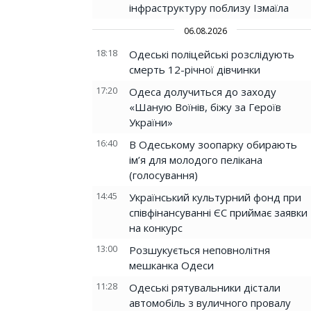
інфраструктуру поблизу Ізмаїла
06.08.2026
18:18
Одеські поліцейські розслідують
смерть 12-річної дівчинки
17:20
Одеса долучиться до заходу
«Шаную Воїнів, біжу за Героїв
України»
16:40
В Одеському зоопарку обирають
ім’я для молодого пелікана
(голосування)
14:45
Український культурний фонд при
співфінансуванні ЄС приймає заявки
на конкурс
13:00
Розшукується неповнолітня
мешканка Одеси
11:28
Одеські рятувальники дістали
автомобіль з вуличного провалу