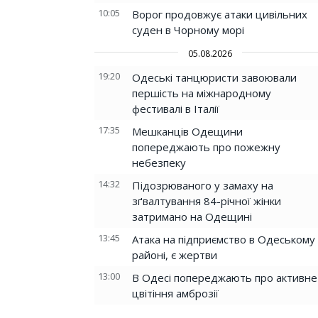
10:05
Ворог продовжує атаки цивільних
суден в Чорному морі
05.08.2026
19:20
Одеські танцюристи завоювали
першість на міжнародному
фестивалі в Італії
17:35
Мешканців Одещини
попереджають про пожежну
небезпеку
14:32
Підозрюваного у замаху на
зґвалтування 84-річної жінки
затримано на Одещині
13:45
Атака на підприємство в Одеському
районі, є жертви
13:00
В Одесі попереджають про активне
цвітіння амброзії