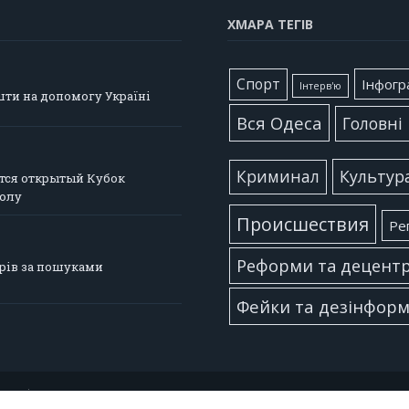
ХМАРА ТЕГІВ
Cпорт
Інфогр
Інтерв'ю
шти на допомогу Україні
Вся Одеса
Головні
Культур
Криминал
тся открытый Кубок
болу
Происшествия
Ре
Реформи та децентр
ерів за пошуками
Фейки та дезінформ
ищені.