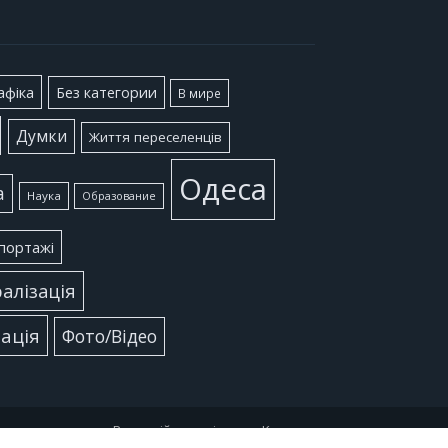
афіка
Без категории
В мире
Думки
Життя переселенців
Одеса
а
Наука
Образование
портажі
алізація
ація
Фото/Відео
Редакційна політика
Контакт