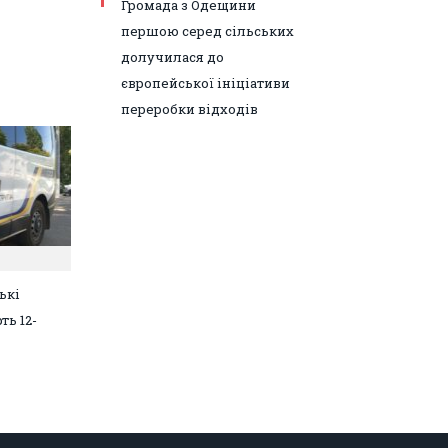
Громада з Одещини
першою серед сільських
долучилася до
європейської ініціативи
переробки відходів
ькі
ть 12-