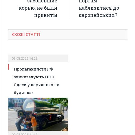
заболевшие
портам
корью, не были
наблизитися до
привиты
європейських?
СХОЖІ СТАТТІ
09.08.2026 14:02
Пропагандисти РФ
звинувачують ППО
Одеси у влучаннях по
будинках
09.08.2026 11:42