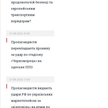
продовольчій безпеці та
європейським
транспортним
коридорам?
07.08.2026 19:00
Пропагандисти
перекладають провину
за удар по стадіону
«Чорноморець» на
одеське ППО
07.08.2026 17:00
Пропагандисти видають
удари РФ по українських
маркетплейсах за
«відповідь» на атаки по