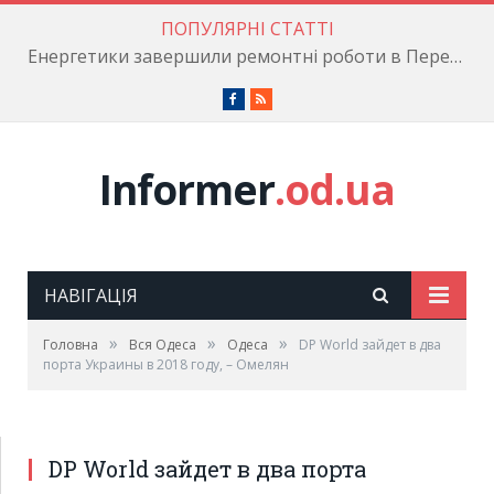
ПОПУЛЯРНІ СТАТТІ
Енергетики завершили ремонтні роботи в Пересипському районі
Facebook
RSS
Informer
.od.ua
НАВІГАЦІЯ
»
»
»
Головна
Вся Одеса
Одеса
DP World зайдет в два
порта Украины в 2018 году, – Омелян
DP World зайдет в два порта