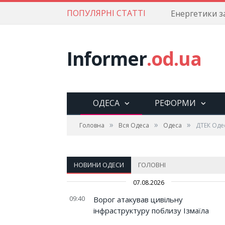
ПОПУЛЯРНІ СТАТТІ
Informer
.od.ua
ОДЕСА
РЕФОРМИ
»
»
»
Головна
Вся Одеса
Одеса
ДТЕК Оде
НОВИНИ ОДЕСИ
ГОЛОВНІ
07.08.2026
09:40
Ворог атакував цивільну
інфраструктуру поблизу Ізмаїла