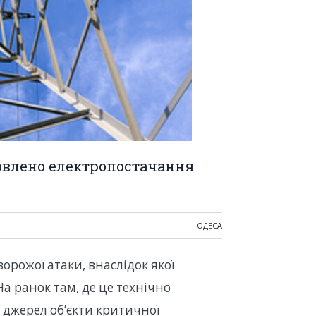
овлено електропостачання
ОДЕСА
орожої атаки, внаслідок якої
На ранок там, де це технічно
 джерел обʼєкти критичної