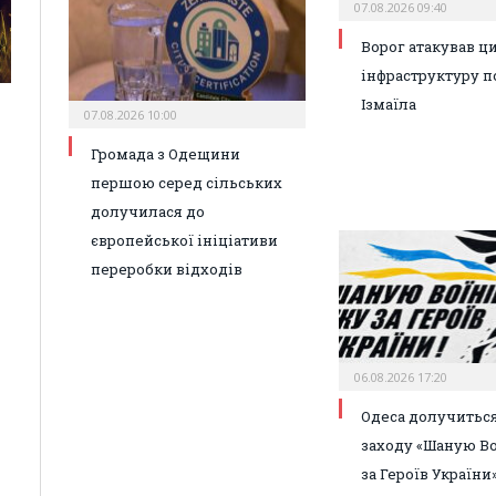
07.08.2026 09:40
Ворог атакував ц
інфраструктуру п
Ізмаїла
07.08.2026 10:00
Громада з Одещини
першою серед сільських
долучилася до
європейської ініціативи
переробки відходів
06.08.2026 17:20
Одеса долучиться
заходу «Шаную Во
за Героїв України