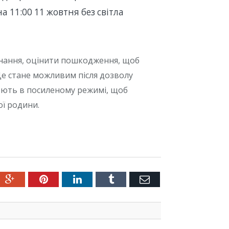
на 11:00 11 жовтня без світла
нання, оцінити пошкодження, щоб
Це стане можливим після дозволу
юють в посиленому режимі, щоб
ї родини.
ter
Google+
Pinterest
LinkedIn
Tumblr
Емейл