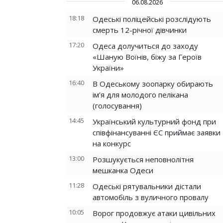
06.08.2026
18:18
Одеські поліцейські розслідують
смерть 12-річної дівчинки
17:20
Одеса долучиться до заходу
«Шаную Воїнів, біжу за Героїв
України»
16:40
В Одеському зоопарку обирають
ім’я для молодого пелікана
(голосування)
14:45
Український культурний фонд при
співфінансуванні ЄС приймає заявки
на конкурс
13:00
Розшукується неповнолітня
мешканка Одеси
11:28
Одеські рятувальники дістали
автомобіль з вуличного провалу
10:05
Ворог продовжує атаки цивільних