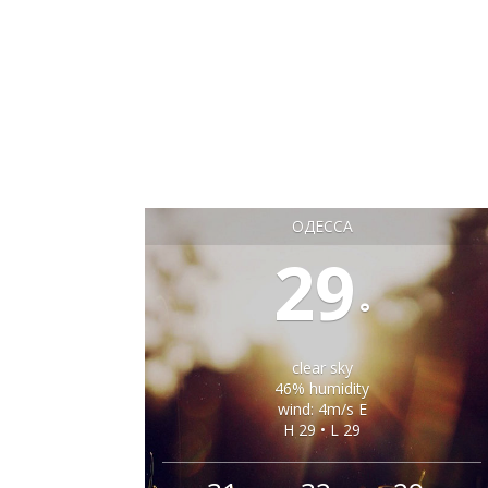
ОДЕССА
29
°
clear sky
46% humidity
wind: 4m/s E
H 29 • L 29