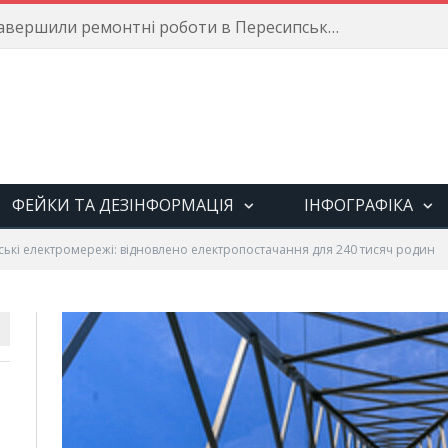
Енергетики завершили ремонтні роботи в Пересипському районі
ФЕЙКИ ТА ДЕЗІНФОРМАЦІЯ
ІНФОГРАФІКА
ські електромережі: відновлено електропостачання для 240 тисяч родин