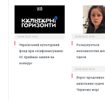
06.08.2026 14:45
06.08.2026 13:00
Український культурний
Розшукується
фонд при співфінансуванні
неповнолітня ме
ЄС приймає заявки на
Одеси
конкурс
06.08.2026 10:05
Ворог продовжує 
цивільних суден 
Чорному морі