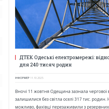
ДТЕК Одеські електромережі: відн
для 240 тисяч родин
ІНФОРМЕР
11.10.2025
Вночі 11 жовтня Одещина зазнала чергової в
залишилися без світла оселі 317 тис. родин. 
можливо, фахівці перезаживили з резервних