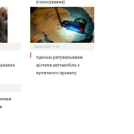
(голосування)
06.08.2026 11:28
Одеські рятувальники
шканка
дістали автомобіль з
вуличного провалу
атаки
в