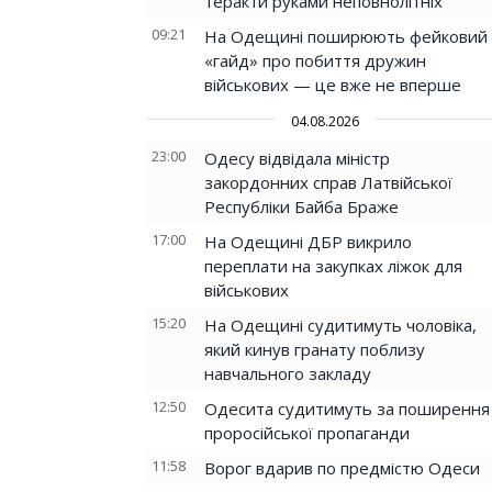
теракти руками неповнолітніх
09:21
На Одещині поширюють фейковий
«гайд» про побиття дружин
військових — це вже не вперше
04.08.2026
23:00
Одесу відвідала міністр
закордонних справ Латвійської
Республіки Байба Браже
17:00
На Одещині ДБР викрило
переплати на закупках ліжок для
військових
15:20
На Одещині судитимуть чоловіка,
який кинув гранату поблизу
навчального закладу
12:50
Одесита судитимуть за поширення
проросійської пропаганди
11:58
Ворог вдарив по предмістю Одеси