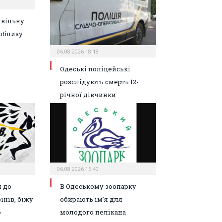
ивільну
облизу
06.08.2026 18:18
Одеські поліцейські
розслідують смерть 12-
річної дівчинки
06.08.2026 16:40
 до
В Одеському зоопарку
їнів, біжу
обирають ім’я для
»
молодого пелікана