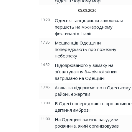
суден в Чорному морі
05.08.2026
19:20
Одеські танцюристи завоювали
першість на міжнародному
фестивалі в Італії
17:35
Мешканців Одещини
попереджають про пожежну
небезпеку
14:32
Підозрюваного у замаху на
зґвалтування 84-річної жінки
затримано на Одещині
13:45
Атака на підприємство в Одеському
районі, є жертви
13:00
В Одесі попереджають про активне
цвітіння амброзії
11:00
На Одещині заочно засудили
росіянина, який організовував