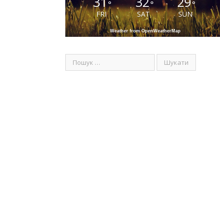
31
32
29
°
°
°
FRI
SAT
SUN
Weather from OpenWeatherMap