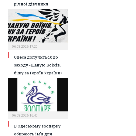
річної дівчинки
06.08.2026 17:20
Одеса долучиться до
заходу «Шаную Воїнів,
біжу за Героїв України»
06.08.2026 16:40
В Одеському зоопарку
обирають ім’я для