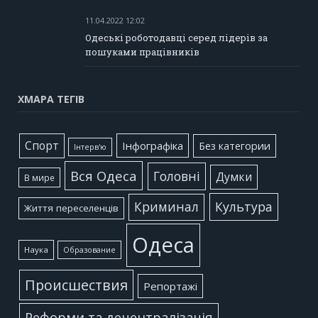
11.04.2022 12:02
Одеські роботодавці серед лідерів за
пошуками працівників
ХМАРА ТЕГІВ
Cпорт
Інфографіка
Без категории
Інтерв'ю
Вся Одеса
Головні
Думки
В мире
Культура
Криминал
Життя переселенців
Одеса
Наука
Образование
Происшествия
Репортажі
Реформи та децентралізація