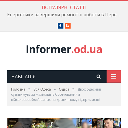
ПОПУЛЯРНІ СТАТТІ
Енергетики завершили ремонтні роботи в Пересипському районі
Facebook
RSS
Informer
.od.ua
НАВІГАЦІЯ
»
»
»
Головна
Вся Одеса
Одеса
Двох одеситів
судитимуть за махінації із бронюванням
військовозобов’язаних на критичному підприємстві