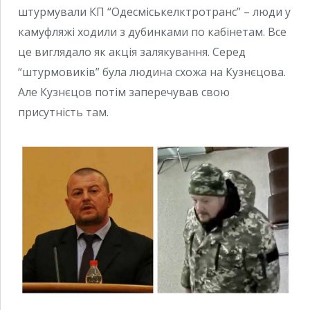
штурмували КП “Одесміськелктротранс” – люди у
камуфляжі ходили з дубинками по кабінетам. Все
це виглядало як акція залякування. Серед
“штурмовиків” була людина схожа на Кузнєцова.
Але Кузнєцов потім заперечував свою
присутність там.