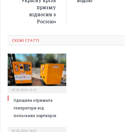
Україну крізь
водою
призму
відносин з
Росією»
СХОЖІ СТАТТІ
09.08.2026 16:33
Одещина отримала
генератори від
польських партнерів
09.08.2026 14:02