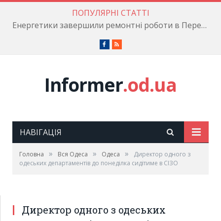
ПОПУЛЯРНІ СТАТТІ
Енергетики завершили ремонтні роботи в Пересипському районі
Facebook
RSS
Informer
.od.ua
НАВІГАЦІЯ
»
»
»
Головна
Вся Одеса
Одеса
Директор одного з
одеських департаментів до понеділка сидітиме в СІЗО
Директор одного з одеських