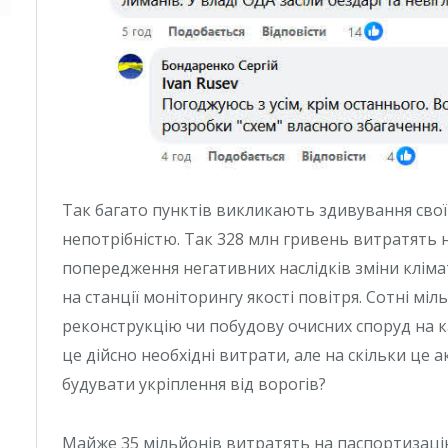
Так багато пунктів викликають здивування св
непотрібністю. Так 328 млн гривень витратять 
попередження негативних наслідків зміни клімат
на станції моніторингу якості повітря. Сотні мі
реконструкцію чи побудову очисних споруд на ка
це дійсно необхідні витрати, але на скільки це 
будувати укріплення від ворогів?
Майже 35 мільйонів витратять на паспортизацію 