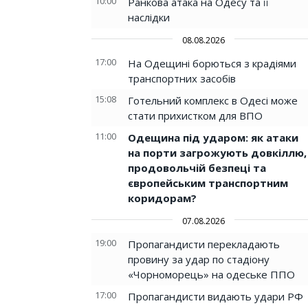
10:00
Ранкова атака на Одесу та її
наслідки
08.08.2026
17:00
На Одещині борються з крадіями
транспортних засобів
15:08
Готельний комплекс в Одесі може
стати прихистком для ВПО
11:00
Одещина під ударом: як атаки
на порти загрожують довкіллю,
продовольчій безпеці та
європейським транспортним
коридорам?
07.08.2026
19:00
Пропагандисти перекладають
провину за удар по стадіону
«Чорноморець» на одеське ППО
17:00
Пропагандисти видають удари РФ