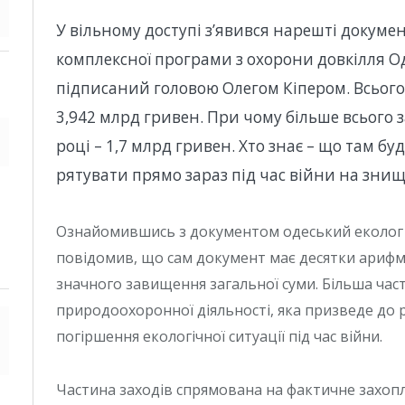
У вільному доступі з’явився нарешті докуме
комплексної програми з охорони довкілля Од
підписаний головою Олегом Кіпером. Всього
3,942 млрд гривен. При чому більше всього 
році – 1,7 млрд гривен. Хто знає – що там буд
рятувати прямо зараз під час війни на зн
Ознайомившись з документом одеський еколог 
повідомив, що сам документ має десятки ариф
значного завищення загальної суми. Більша час
природоохоронної діяльності, яка призведе до 
погіршення екологічної ситуації під час війни.
Частина заходів спрямована на фактичне захопл