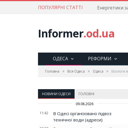
ПОПУЛЯРНІ СТАТТІ
Informer
.od.ua
ОДЕСА
РЕФОРМИ
»
»
»
Головна
Вся Одеса
Одеса
Екологи 
НОВИНИ ОДЕСИ
ГОЛОВНІ
09.08.2026
11:42
В Одесі організовано підвоз
технічної води (адреси)