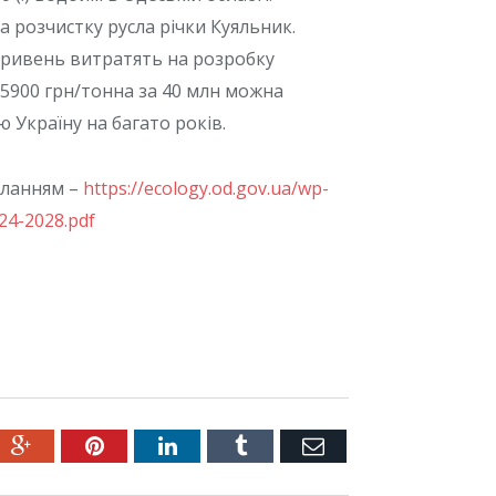
 розчистку русла річки Куяльник.
н гривень витратять на розробку
і 5900 грн/тонна за 40 млн можна
ю Україну на багато років.
иланням –
https://ecology.od.gov.ua/wp-
24-2028.pdf
ter
Google+
Pinterest
LinkedIn
Tumblr
Емейл