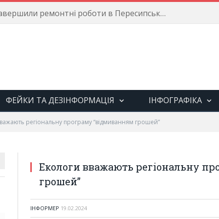
Енергетики завершили ремонтні роботи в Пересипському районі
ФЕЙКИ ТА ДЕЗІНФОРМАЦІЯ
ІНФОГРАФІКА
вважають регіональну програму “відмиванням грошей”
Екологи вважають регіональну пр
грошей”
ІНФОРМЕР
19.02.2024