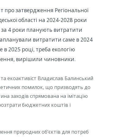
нт про затвердження Регіональної
еської області на 2024-2028 роки
 за 4 роки планують витратити
запланували витратити саме в 2024
е в 2025 році, треба екологію
ищення, вирішили чиновники.
та екоактивіст Владислав Балинський
метичних помилок, що призводять до
тина заходів спрямована на імітацію
розтрати бюджетних коштів і
ення природних об’єктів для потреб