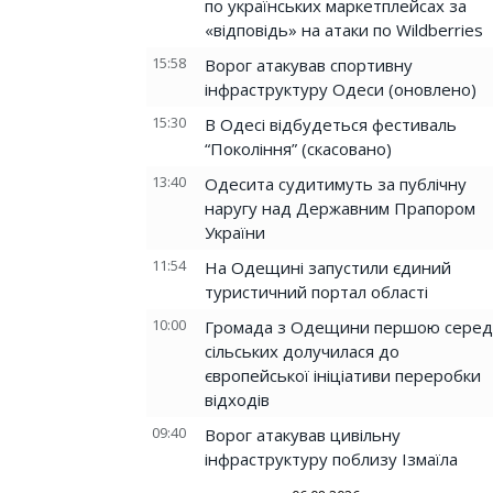
по українських маркетплейсах за
«відповідь» на атаки по Wildberries
15:58
Ворог атакував спортивну
інфраструктуру Одеси (оновлено)
15:30
В Одесі відбудеться фестиваль
“Покоління” (скасовано)
13:40
Одесита судитимуть за публічну
наругу над Державним Прапором
України
11:54
На Одещині запустили єдиний
туристичний портал області
10:00
Громада з Одещини першою серед
сільських долучилася до
європейської ініціативи переробки
відходів
09:40
Ворог атакував цивільну
інфраструктуру поблизу Ізмаїла