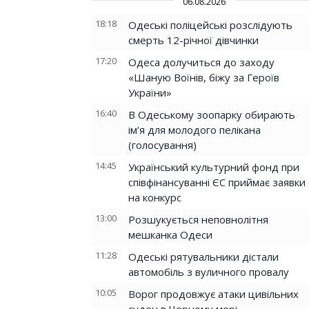
06.08.2026
18:18
Одеські поліцейські розслідують
смерть 12-річної дівчинки
17:20
Одеса долучиться до заходу
«Шаную Воїнів, біжу за Героїв
України»
16:40
В Одеському зоопарку обирають
ім’я для молодого пелікана
(голосування)
14:45
Український культурний фонд при
співфінансуванні ЄС приймає заявки
на конкурс
13:00
Розшукується неповнолітня
мешканка Одеси
11:28
Одеські рятувальники дістали
автомобіль з вуличного провалу
10:05
Ворог продовжує атаки цивільних