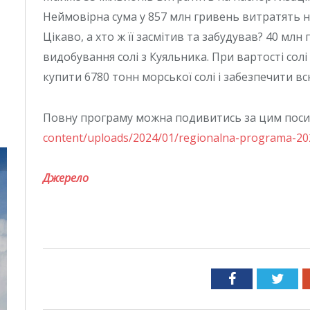
Неймовірна сума у 857 млн гривень витратять на
Цікаво, а хто ж її засмітив та забудував? 40 мл
видобування солі з Куяльника. При вартості сол
купити 6780 тонн морської солі і забезпечити вс
Повну програму можна подивитись за цим пос
content/uploads/2024/01/regionalna-programa-20
Джерело
Facebook
Twit