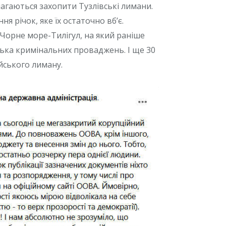
гаються захопити Тузлівські лимани.
 річок, яке їх остаточно вб’є.
 Чорне море-Тилігул, на який раніше
лька кримінальних проваджень. І ще 30
йського лиману.