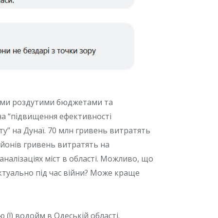
оїми роздутими бюджетами та
на “підвищення ефективності
у” на Дунаї. 70 млн гривень витратять
льйонів гривень витратять на
налізаціях міст в області. Можливо, що
актуально під час війни? Може краще
(!) водойм в Одеській області.