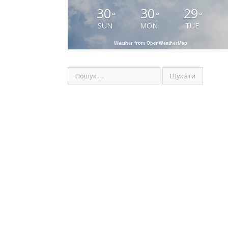
30
30
29
°
°
°
SUN
MON
TUE
Weather from OpenWeatherMap