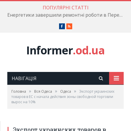
ПОПУЛЯРНІ СТАТТІ
Енергетики завершили ремонтні роботи в Пересипському районі
Facebook
RSS
Informer
.od.ua
НАВІГАЦІЯ
»
»
»
Головна
Вся Одеса
Одеса
Экспорт украинских
товаров в ЕС с начала действия зоны свободной торговли
вырос на 10%
Экспорт украинских товаров в