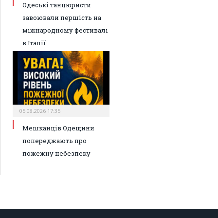
Одеські танцюристи
завоювали першість на
міжнародному фестивалі
в Італії
05.08.2026 17:35
Мешканців Одещини
попереджають про
пожежну небезпеку