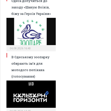
Одеса долучиться до
заходу «Шаную Воїнів,
біжу за Героїв України»
06.08.2026 16:40
В Одеському зоопарку
обирають ім’я для
молодого пелікана
(голосування)
06.08.2026 14:45