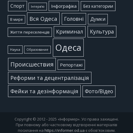
Cпорт
Інфографіка
Без категории
Інтерв'ю
Вся Одеса
Головні
Думки
В мире
Культура
Криминал
Життя переселенців
Одеса
Наука
Образование
Происшествия
Репортажі
Реформи та децентралізація
Фейки та дезінформація
Фото/Відео
Copyright © 2012 - 2025 «Інформер». Усі права захищені.
При повному або частковому відтворенні матеріалів
посилання на
https://informer.od.ua
є обов'язковим.