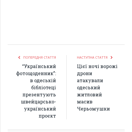
ПОПЕРЕДНЯ СТАТТЯ
НАСТУПНА СТАТТЯ
“Український
Цієї ночі ворожі
фотощоденник”:
дрони
в одеській
атакували
бібліотеці
одеський
презентують
житловий
швейцарсько-
масив
український
Черьомушки
проєкт