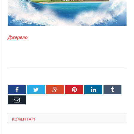
Джерело
Facebook
Twitter
Google+
Pinterest
LinkedIn
Tumblr
Емейл
КОМЕНТАРІ