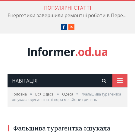
ПОПУЛЯРНІ СТАТТІ
Енергетики завершили ремонтні роботи в Пересипському районі
Facebook
RSS
Informer
.od.ua
НАВІГАЦІЯ
»
»
»
Головна
Вся Одеса
Одеса
Фальшива турагентка
ошукала одеситів на півтора мільйони гривень
Фальшива турагентка ошукала