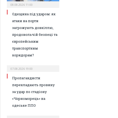
08.08.2026 11:00
Одещина під ударом: як
атаки на порти
загрожують довкіллю,
продовольчій безпеці та
європейським
транспортним
коридорам?
07.08.2026 19:00
Пропагандисти
перекладають провину
за удар по стадіону
«Чорноморець» на
одеське ППО