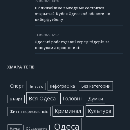
09.04.2021 14:30
В ближайшие выходные состоится
открытый Кубок Одесской области по
киберфутболу
11.04.2022 12:02
Одеські роботодавці серед лідерів за
пошуками працівників
ХМАРА ТЕГІВ
Cпорт
Інфографіка
Без категории
Інтерв'ю
Вся Одеса
Головні
Думки
В мире
Культура
Криминал
Життя переселенців
Одеса
Наука
Образование