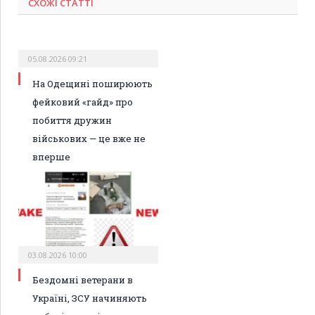
СХОЖІ СТАТТІ
05.08.2026 09:21
На Одещині поширюють
фейковий «гайд» про
побиття дружин
військових — це вже не
вперше
03.08.2026 10:00
Бездомні ветерани в
Україні, ЗСУ начиняють