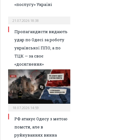
«послугу» Україні
21.07.2026 18:38
Пропагандисти видають
удар по Одесі за роботу
української ППО, а по
ТЦК — за своє
«досягнення»
18.07.2026 14:59
РФ атакує Одесу з метою
помсти, але в
руйнуваннях винна