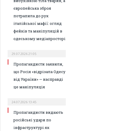
вибухівкою тіла тварин, а
європейська зброя
потрапила до рук
італійської мафії: огляд
фейків та маніпуляцій в
одеському медіапросторі
29.07.2026 21:05
Пропагандисти заявили,
що Росія «відрізала Одесу
від України» — насправді
це маніпуляція
24.07.2026 13:45
Пропагандисти видають
російські удари по
інфраструктурі як