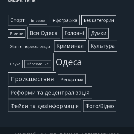
ХМАРА ТЕГІВ
Cпорт
Інфографіка
Без категории
Інтерв'ю
Вся Одеса
Головні
Думки
В мире
Культура
Криминал
Життя переселенців
Одеса
Наука
Образование
Происшествия
Репортажі
Реформи та децентралізація
Фейки та дезінформація
Фото/Відео