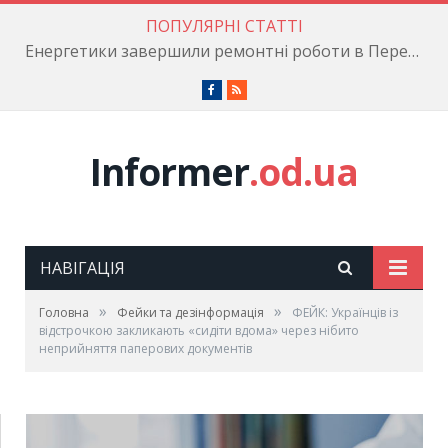
ПОПУЛЯРНІ СТАТТІ
Енергетики завершили ремонтні роботи в Пересипському районі
Facebook
RSS
Informer
.od.ua
НАВІГАЦІЯ
»
»
Головна
Фейки та дезінформація
ФЕЙК: Українців із
відстрочкою закликають «сидіти вдома» через нібито
неприйняття паперових документів