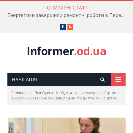
ПОПУЛЯРНІ СТАТТІ
Енергетики завершили ремонтні роботи в Пересипському районі
Facebook
RSS
Informer
.od.ua
НАВІГАЦІЯ
»
»
»
Головна
Вся Одеса
Одеса
Фермера на Одещині
викрили у незаконному заволодінні бюджетними коштами