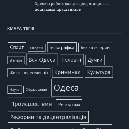
Одеські роботодавці серед лідерів за
пошуками працівників
ХМАРА ТЕГІВ
Cпорт
Інфографіка
Без категории
Інтерв'ю
Вся Одеса
Головні
Думки
В мире
Культура
Криминал
Життя переселенців
Одеса
Наука
Образование
Происшествия
Репортажі
Реформи та децентралізація