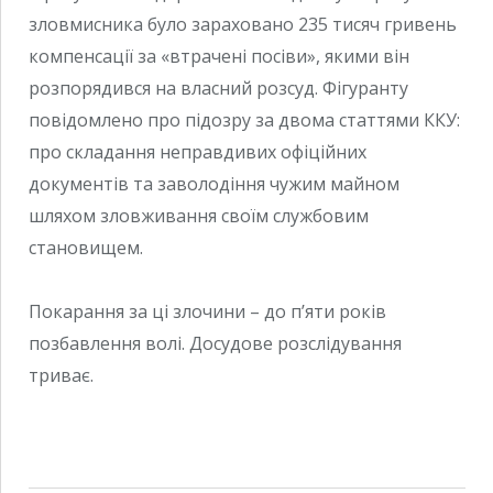
зловмисника було зараховано 235 тисяч гривень
компенсації за «втрачені посіви», якими він
розпорядився на власний розсуд. Фігуранту
повідомлено про підозру за двома статтями ККУ:
про складання неправдивих офіційних
документів та заволодіння чужим майном
шляхом зловживання своїм службовим
становищем.
Покарання за ці злочини – до п’яти років
позбавлення волі. Досудове розслідування
триває.