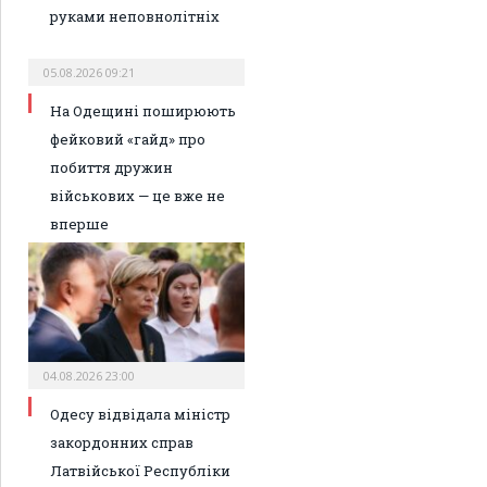
руками неповнолітніх
05.08.2026 09:21
На Одещині поширюють
фейковий «гайд» про
побиття дружин
військових — це вже не
вперше
04.08.2026 23:00
Одесу відвідала міністр
закордонних справ
Латвійської Республіки