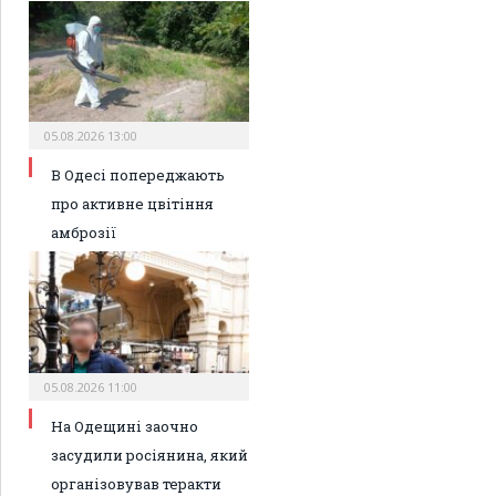
05.08.2026 13:00
В Одесі попереджають
про активне цвітіння
амброзії
05.08.2026 11:00
На Одещині заочно
засудили росіянина, який
організовував теракти