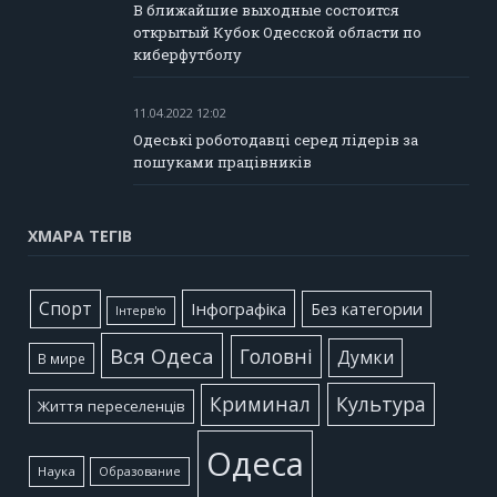
В ближайшие выходные состоится
открытый Кубок Одесской области по
киберфутболу
11.04.2022 12:02
Одеські роботодавці серед лідерів за
пошуками працівників
ХМАРА ТЕГІВ
Cпорт
Інфографіка
Без категории
Інтерв'ю
Вся Одеса
Головні
Думки
В мире
Культура
Криминал
Життя переселенців
Одеса
Наука
Образование