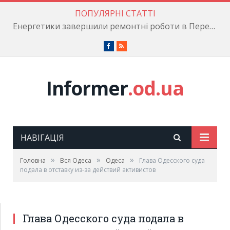
ПОПУЛЯРНІ СТАТТІ
Енергетики завершили ремонтні роботи в Пересипському районі
Facebook
RSS
Informer
.od.ua
НАВІГАЦІЯ
»
»
»
Головна
Вся Одеса
Одеса
Глава Одесского суда
подала в отставку из-за действий активистов
Глава Одесского суда подала в