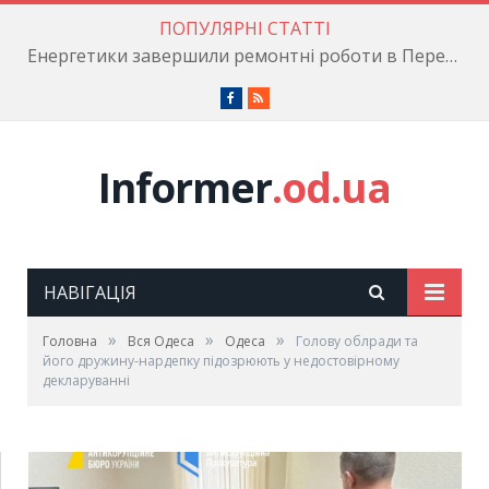
ПОПУЛЯРНІ СТАТТІ
Енергетики завершили ремонтні роботи в Пересипському районі
Facebook
RSS
Informer
.od.ua
НАВІГАЦІЯ
»
»
»
Головна
Вся Одеса
Одеса
Голову облради та
його дружину-нардепку підозрюють у недостовірному
декларуванні