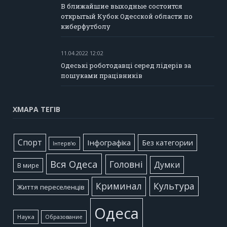
В ближайшие выходные состоится
открытый Кубок Одесской области по
киберфутболу
11.04.2022 12:02
Одеські роботодавці серед лідерів за
пошуками працівників
ХМАРА ТЕГІВ
Cпорт
Інфографіка
Без категории
Інтерв'ю
Вся Одеса
Головні
Думки
В мире
Культура
Криминал
Життя переселенців
Одеса
Наука
Образование