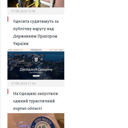
07.08.2026 13:40
Одесита судитимуть за
публічну наругу над
Державним Прапором
України
07.08.2026 11:54
На Одещині запустили
єдиний туристичний
портал області