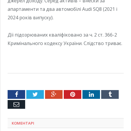
джерел доходу. Серед активів – внески за
апартаменти та два автомобілі Audi SQ8 (2021 і
2024 років випуску).
Дії підозрюваних кваліфіковано за ч. 2 ст. 366-2
Кримінального кодексу України. Слідство триває.
Facebook
Twitter
Google+
Pinterest
LinkedIn
Tumblr
Емейл
КОМЕНТАРІ