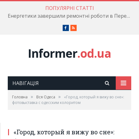
ПОПУЛЯРНІ СТАТТІ
Енергетики завершили ремонтні роботи в Пересипському районі
Facebook
RSS
Informer
.od.ua
НАВІГАЦІЯ
»
»
Головна
Вся Одеса
«Город, который я вижу во сне»:
фотовыставка с одесским колоритом
«Город, который я вижу во сне»: