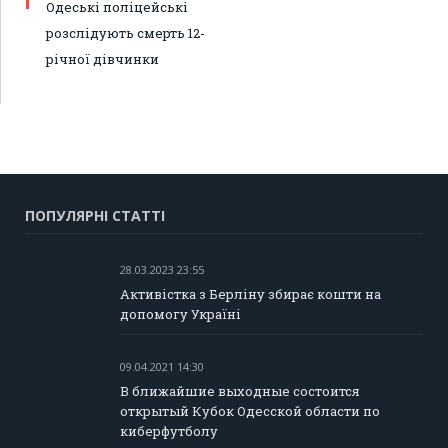
Одеські поліцейські
розслідують смерть 12-
річної дівчинки
ПОПУЛЯРНІ СТАТТІ
28.03.2023 23:55
Активістка з Берліну збирає кошти на
допомогу Україні
09.04.2021 14:30
В ближайшие выходные состоится
открытый Кубок Одесской области по
киберфутболу