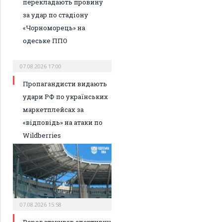
перекладають провину
за удар по стадіону
«Чорноморець» на
одеське ППО
07.08.2026 17:00
Пропагандисти видають
удари РФ по українських
маркетплейсах за
«відповідь» на атаки по
Wildberries
07.08.2026 15:58