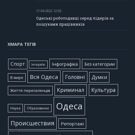
11.04.2022 12:02
Одеські роботодавці серед лідерів за
пошуками працівників
ХМАРА ТЕГІВ
Cпорт
Інфографіка
Без категории
Інтерв'ю
Вся Одеса
Головні
Думки
В мире
Культура
Криминал
Життя переселенців
Одеса
Наука
Образование
Происшествия
Репортажі