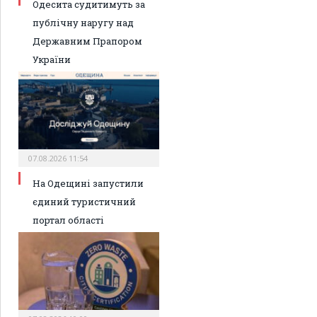
Одесита судитимуть за
публічну наругу над
Державним Прапором
України
07.08.2026 11:54
На Одещині запустили
єдиний туристичний
портал області