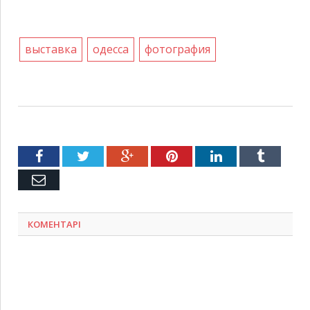
выставка
одесса
фотография
Facebook
Twitter
Google+
Pinterest
LinkedIn
Tumblr
Емейл
КОМЕНТАРІ