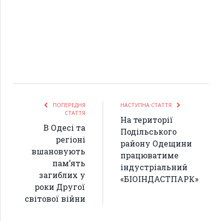
ПОПЕРЕДНЯ
НАСТУПНА СТАТТЯ
СТАТТЯ
На території
В Одесі та
Подільського
регіоні
району Одещини
вшановують
працюватиме
памʼять
індустріальний
загиблих у
«БІОІНДАСТПАРК»
роки Другої
світової війни