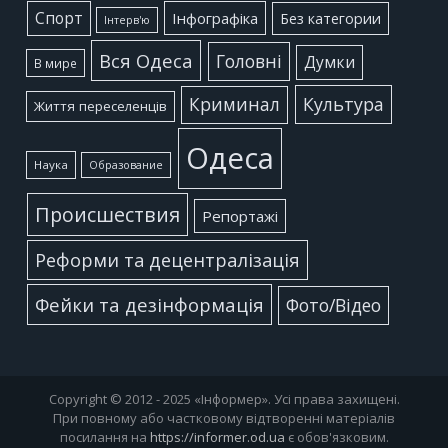
Cпорт
Інфографіка
Без категории
Інтерв'ю
Вся Одеса
Головні
Думки
В мире
Культура
Криминал
Життя переселенців
Одеса
Наука
Образование
Происшествия
Репортажі
Реформи та децентралізація
Фейки та дезінформація
Фото/Відео
Copyright © 2012 - 2025 «Інформер». Усі права захищені.
При повному або частковому відтворенні матеріалів
посилання на
https://informer.od.ua
є обов'язковим.