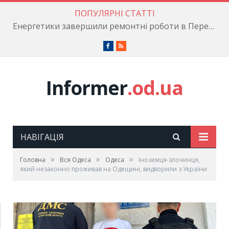
ПОПУЛЯРНІ СТАТТІ
Енергетики завершили ремонтні роботи в Пересипському районі
Facebook
RSS
Informer
.od.ua
НАВІГАЦІЯ
»
»
»
Головна
Вся Одеса
Одеса
Іноземця-злочинця,
який незаконно проживав на Одещині, видворили з України