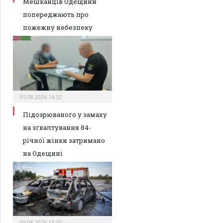
Мешканців Одещини
попереджають про
пожежну небезпеку
05.08.2026 14:32
Підозрюваного у замаху
на зґвалтування 84-
річної жінки затримано
на Одещині
05.08.2026 13:45