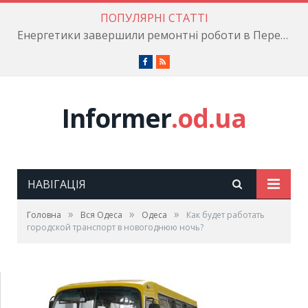
ПОПУЛЯРНІ СТАТТІ
Енергетики завершили ремонтні роботи в Пересипському районі
Facebook
RSS
Informer
.od.ua
НАВІГАЦІЯ
»
»
»
Головна
Вся Одеса
Одеса
Как будет работать
городской транспорт в новогоднюю ночь?