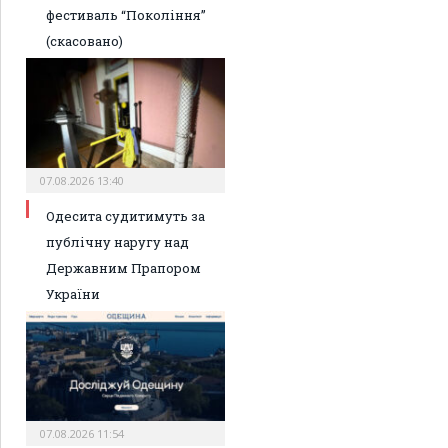
фестиваль “Покоління”
(скасовано)
07.08.2026 13:40
Одесита судитимуть за
публічну наругу над
Державним Прапором
України
07.08.2026 11:54