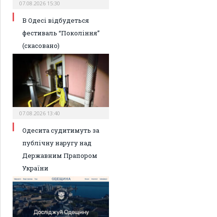
07.08.2026 15:30
В Одесі відбудеться
фестиваль “Покоління”
(скасовано)
07.08.2026 13:40
Одесита судитимуть за
публічну наругу над
Державним Прапором
України