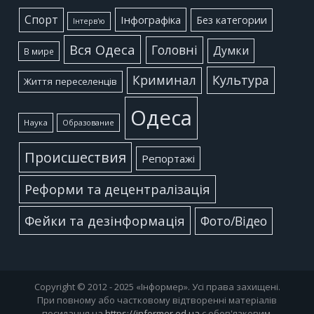
Cпорт
Інфографіка
Без категории
Інтерв'ю
Вся Одеса
Головні
Думки
В мире
Культура
Криминал
Життя переселенців
Одеса
Наука
Образование
Происшествия
Репортажі
Реформи та децентралізація
Фейки та дезінформація
Фото/Відео
Copyright © 2012 - 2025 «Інформер». Усі права захищені.
При повному або частковому відтворенні матеріалів
посилання на
https://informer.od.ua
є обов'язковим.