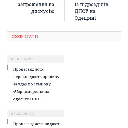
запрошення на
із підрозділів
дискусію
ДПСУ на
Одещині
СХОЖІ СТАТТІ
07.08.2026 19:00
Пропагандисти
перекладають провину
за удар по стадіону
«Чорноморець» на
одеське ППО
07.08.2026 17:00
Пропагандисти видають