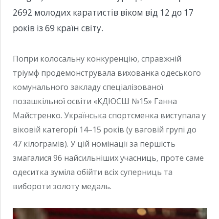
2692 молодих каратистів віком від 12 до 17
років із 69 країн світу.
Попри колосальну конкуренцію, справжній
тріумф продемонструвала вихованка одеського
комунального закладу спеціалізованої
позашкільної освіти «КДЮСШ №15» Ганна
Майстренко. Українська спортсменка виступала у
віковій категорії 14–15 років (у ваговій групі до
47 кілограмів). У цій номінації за першість
змагалися 96 найсильніших учасниць, проте саме
одеситка зуміла обійти всіх суперниць та
вибороти золоту медаль.