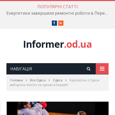
ПОПУЛЯРНІ СТАТТІ
Енергетики завершили ремонтні роботи в Пересипському районі
Facebook
RSS
Informer
.od.ua
НАВІГАЦІЯ
»
»
»
Головна
Вся Одеса
Одеса
Каратистка з Одеси
виборола золото на турнірі в Хорватії