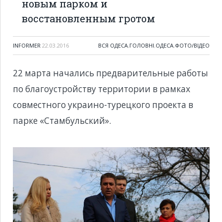
новым парком и
восстановленным гротом
INFORMER
22.03.2016
ВСЯ ОДЕСА
,
ГОЛОВНІ
,
ОДЕСА
,
ФОТО/ВІДЕО
22 марта начались предварительные работы
по благоустройству территории в рамках
совместного украино-турецкого проекта в
парке «Стамбульский».