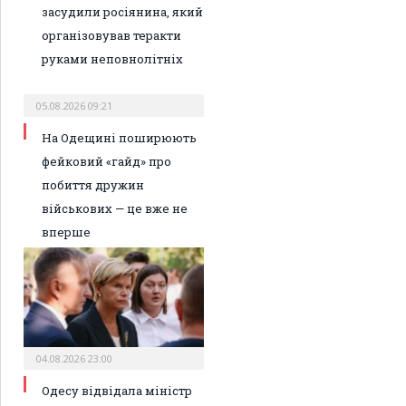
засудили росіянина, який
організовував теракти
руками неповнолітніх
05.08.2026 09:21
На Одещині поширюють
фейковий «гайд» про
побиття дружин
військових — це вже не
вперше
04.08.2026 23:00
Одесу відвідала міністр