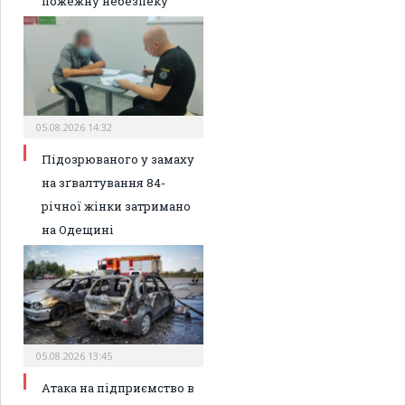
пожежну небезпеку
05.08.2026 14:32
Підозрюваного у замаху
на зґвалтування 84-
річної жінки затримано
на Одещині
05.08.2026 13:45
Атака на підприємство в