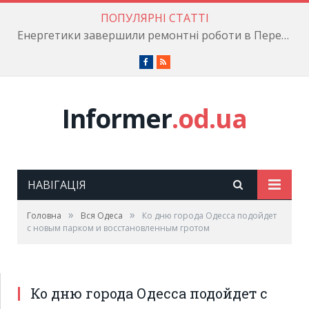
ПОПУЛЯРНІ СТАТТІ
Енергетики завершили ремонтні роботи в Пересипському районі
Facebook
RSS
Informer
.od.ua
НАВІГАЦІЯ
»
»
Головна
Вся Одеса
Ко дню города Одесса подойдет
с новым парком и восстановленным гротом
Ко дню города Одесса подойдет с