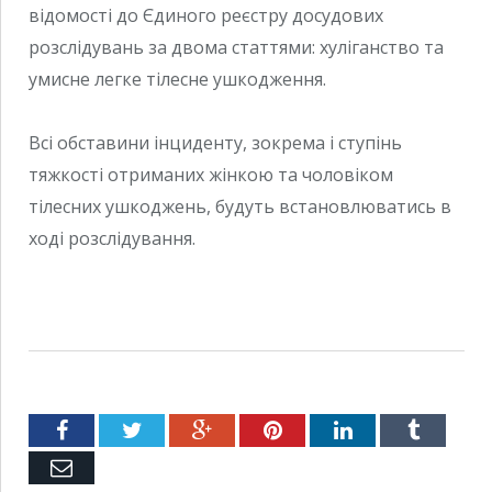
відомості до Єдиного реєстру досудових
розслідувань за двома статтями: хуліганство та
умисне легке тілесне ушкодження.
Всі обставини інциденту, зокрема і ступінь
тяжкості отриманих жінкою та чоловіком
тілесних ушкоджень, будуть встановлюватись в
ході розслідування.
Facebook
Twitter
Google+
Pinterest
LinkedIn
Tumblr
Емейл