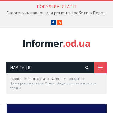
ПОПУЛЯРНІ СТАТТІ
Енергетики завершили ремонтні роботи в Пересипському районі
Facebook
RSS
Informer
.od.ua
НАВІГАЦІЯ
»
»
»
Головна
Вся Одеса
Одеса
Конфлікт в
Приморському районі Одеси: обидві сторони викликали
поліцію