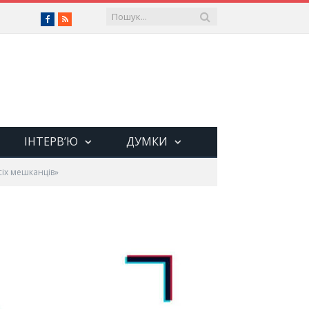
Facebook
RSS
ІНТЕРВ’Ю
ДУМКИ
сіх мешканців»