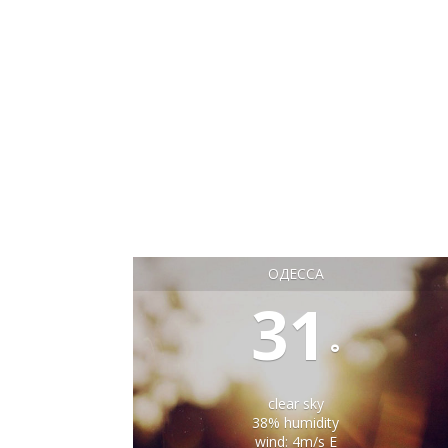
ОДЕССА
31
°
clear sky
38% humidity
wind: 4m/s E