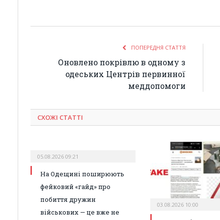
ПОПЕРЕДНЯ СТАТТЯ
Оновлено покрівлю в одному з
одеських Центрів первинної
меддопомоги
СХОЖІ СТАТТІ
05.08.2026 09:21
На Одещині поширюють
фейковий «гайд» про
побиття дружин
03.08.2026 10:00
військових — це вже не