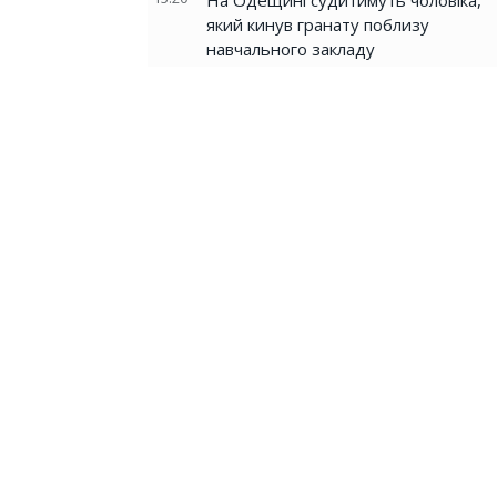
На Одещині судитимуть чоловіка,
який кинув гранату поблизу
навчального закладу