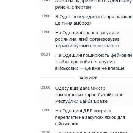
Атака на підприємство в Одеському
районі, є жертви
13:00
В Одесі попереджають про активне
цвітіння амброзії
11:00
На Одещині заочно засудили
росіянина, який організовував
теракти руками неповнолітніх
09:21
На Одещині поширюють фейковий
«гайд» про побиття дружин
військових — це вже не вперше
04.08.2026
23:00
Одесу відвідала міністр
закордонних справ Латвійської
Республіки Байба Браже
17:00
На Одещині ДБР викрило
переплати на закупках ліжок для
військових
15:20