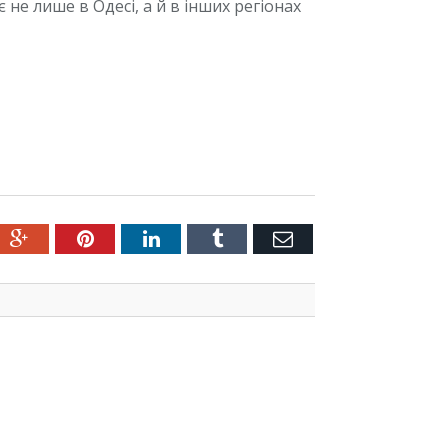
 не лише в Одесі, а й в інших регіонах
ter
Google+
Pinterest
LinkedIn
Tumblr
Емейл