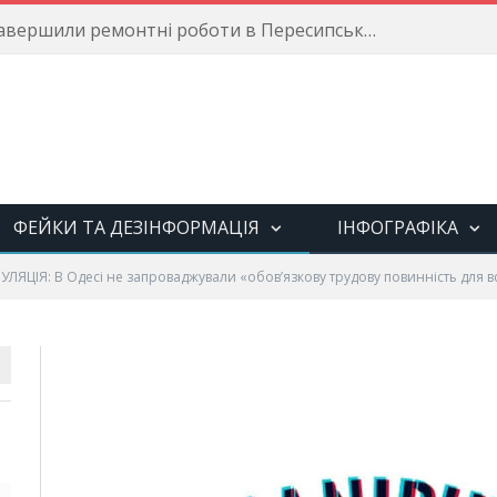
Енергетики завершили ремонтні роботи в Пересипському районі
ФЕЙКИ ТА ДЕЗІНФОРМАЦІЯ
ІНФОГРАФІКА
УЛЯЦІЯ: В Одесі не запроваджували «обов’язкову трудову повинність для в