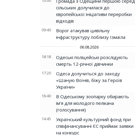
10:00
Громада з Одещини першою серед
сільських долучилася до
європейської ініціативи переробки
відходів
09:40
Ворог атакував цивільну
інфраструктуру поблизу Ізмаїла
06.08.2026
18:18
Одеські поліцейські розслідують
смерть 12-річної дівчинки
17:20
Одеса долучиться до заходу
«Шаную Воїнів, біжу за Героїв
України»
16:40
В Одеському зоопарку обирають
ім’я для молодого пелікана
(голосування)
14:45
Український культурний фонд при
співфінансуванні ЄС приймає заявки
на конкурс