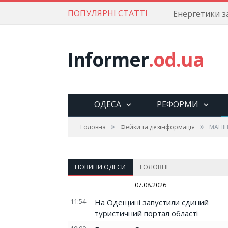
ПОПУЛЯРНІ СТАТТІ
Informer
.od.ua
ОДЕСА
РЕФОРМИ
»
»
Головна
Фейки та дезінформація
МАНІП
НОВИНИ ОДЕСИ
ГОЛОВНІ
07.08.2026
11:54
На Одещині запустили єдиний
туристичний портал області