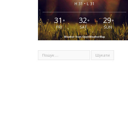
H 31 • L 31
31
32
29
°
°
°
FRI
SAT
SUN
Weather from OpenWeatherMap