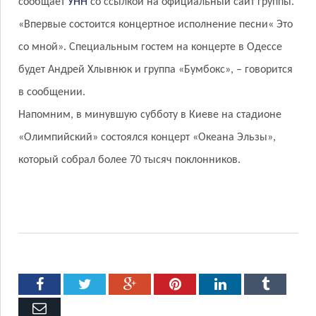
сообщает
УНН
со ссылкой на официальный сайт группы.
«Впервые состоится концертное исполнение песни« Это
со мной». Специальным гостем на концерте в Одессе
будет Андрей Хлывнюк и группа «Бумбокс», – говорится
в сообщении.
Напомним, в минувшую субботу в Киеве на стадионе
«Олимпийский» состоялся концерт «Океана Эльзы»,
который собрал более 70 тысяч поклонников.
Facebook
Twitter
Google+
Pinterest
LinkedIn
Tumblr
Емейл