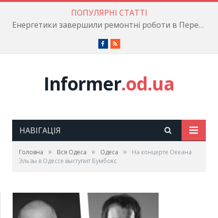
ПОПУЛЯРНІ СТАТТІ
Енергетики завершили ремонтні роботи в Пересипському районі
Facebook
RSS
Informer
.od.ua
НАВІГАЦІЯ
»
»
»
Головна
Вся Одеса
Одеса
На концерте Океана
Эльзы в Одессе выступит Бумбокс