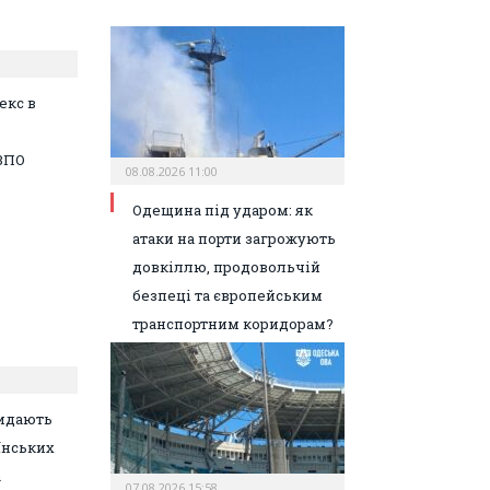
екс в
ВПО
08.08.2026 11:00
Одещина під ударом: як
атаки на порти загрожують
довкіллю, продовольчій
безпеці та європейським
транспортним коридорам?
идають
їнських
а
07.08.2026 15:58