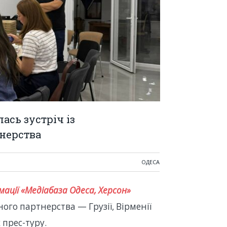
лась зустріч із
тнерства
ОДЕСА
ації «Медіабаза Одеса, Херсон»
ного партнерства — Грузії, Вірменії
 прес-туру.