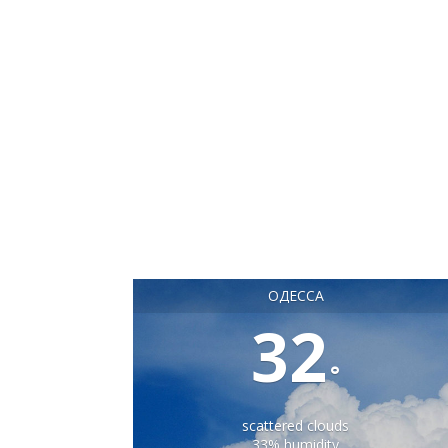
ОДЕССА
32
°
scattered clouds
33% humidity