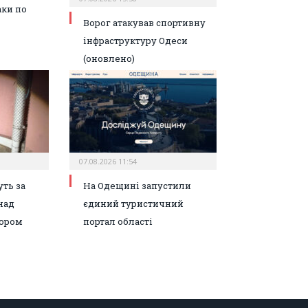
аки по
Ворог атакував спортивну
інфраструктуру Одеси
(оновлено)
07.08.2026 11:54
ть за
На Одещині запустили
над
єдиний туристичний
ором
портал області