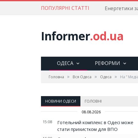
ПОПУЛЯРНІ СТАТТІ
Informer
.od.ua
ОДЕСА
РЕФОРМИ
»
»
»
Головна
Вся Одеса
Одеса
На ” Меді
НОВИНИ ОДЕСИ
ГОЛОВНІ
08.08.2026
15:08
Готельний комплекс в Одесі може
стати прихистком для ВПО