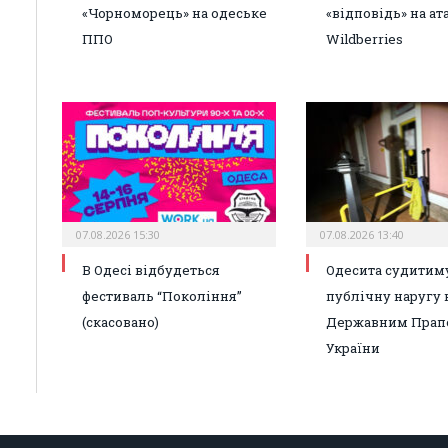
«Чорноморець» на одеське
«відповідь» на ат
ППО
Wildberries
07.08.2026 15:30
07.08.2026 13:40
В Одесі відбудеться
Одесита судитиму
фестиваль “Покоління”
публічну наругу 
(скасовано)
Державним Прап
України