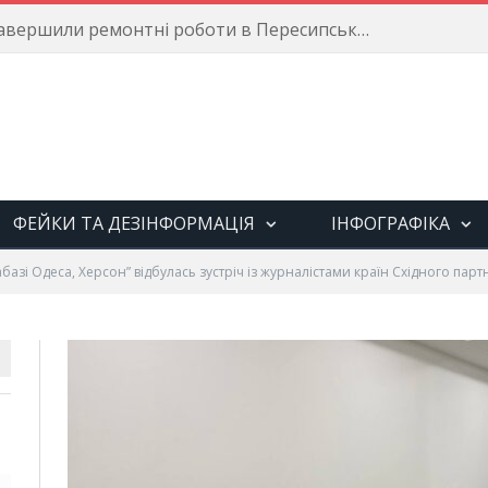
Енергетики завершили ремонтні роботи в Пересипському районі
ФЕЙКИ ТА ДЕЗІНФОРМАЦІЯ
ІНФОГРАФІКА
абазі Одеса, Херсон” відбулась зустріч із журналістами країн Східного парт