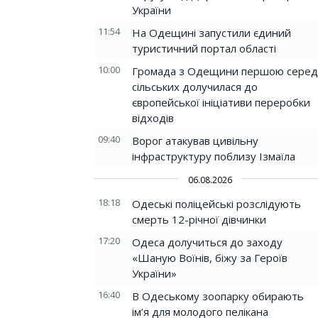
України
11:54
На Одещині запустили єдиний
туристичний портал області
10:00
Громада з Одещини першою серед
сільських долучилася до
європейської ініціативи переробки
відходів
09:40
Ворог атакував цивільну
інфраструктуру поблизу Ізмаїла
06.08.2026
18:18
Одеські поліцейські розслідують
смерть 12-річної дівчинки
17:20
Одеса долучиться до заходу
«Шаную Воїнів, біжу за Героїв
України»
16:40
В Одеському зоопарку обирають
ім’я для молодого пелікана