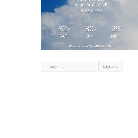
wind: 6m/s NNE
H 32 • L 32
32
30
29
°
°
°
SAT
SUN
MON
Weather from OpenWeatherMap