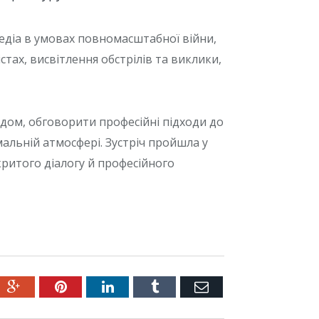
медіа в умовах повномасштабної війни,
тах, висвітлення обстрілів та виклики,
дом, обговорити професійні підходи до
альній атмосфері. Зустріч пройшла у
ритого діалогу й професійного
ter
Google+
Pinterest
LinkedIn
Tumblr
Емейл