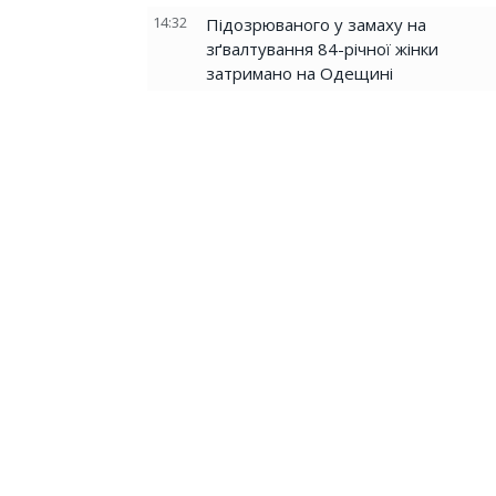
14:32
Підозрюваного у замаху на
зґвалтування 84-річної жінки
затримано на Одещині