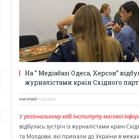
На ” Медіабазі Одеса, Херсон” відбу
журналістами країн Східного пар
ІНФОРМЕР
14.05.2026
У
регіональному хабі Інституту масової інформ
відбулась зустріч із журналістами країн Схід
та Молдови, які приїхали до України в межах