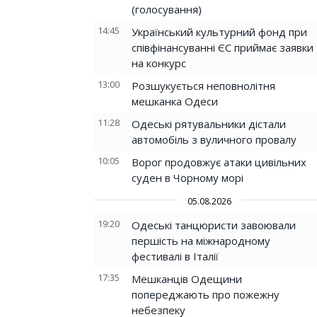
(голосування)
14:45
Український культурний фонд при
співфінансуванні ЄС приймає заявки
на конкурс
13:00
Розшукується неповнолітня
мешканка Одеси
11:28
Одеські рятувальники дістали
автомобіль з вуличного провалу
10:05
Ворог продовжує атаки цивільних
суден в Чорному морі
05.08.2026
19:20
Одеські танцюристи завоювали
першість на міжнародному
фестивалі в Італії
17:35
Мешканців Одещини
попереджають про пожежну
небезпеку