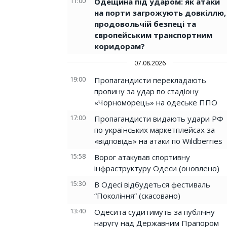
11:00
Одещина під ударом: як атаки
на порти загрожують довкіллю,
продовольчій безпеці та
європейським транспортним
коридорам?
07.08.2026
19:00
Пропагандисти перекладають
провину за удар по стадіону
«Чорноморець» на одеське ППО
17:00
Пропагандисти видають удари РФ
по українських маркетплейсах за
«відповідь» на атаки по Wildberries
15:58
Ворог атакував спортивну
інфраструктуру Одеси (оновлено)
15:30
В Одесі відбудеться фестиваль
“Покоління” (скасовано)
13:40
Одесита судитимуть за публічну
наругу над Державним Прапором