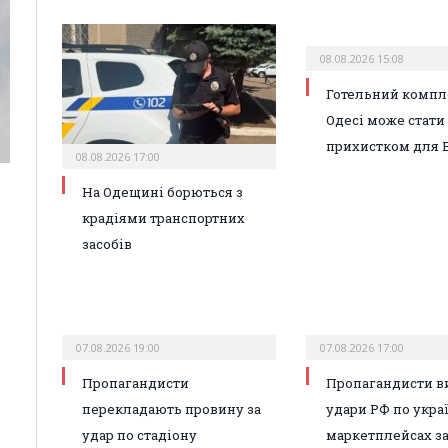
08.08.2026 15:08
Готельний компл
Одесі може стати
прихистком для 
08.08.2026 17:00
На Одещині борються з
крадіями транспортних
засобів
07.08.2026 19:00
07.08.2026 17:00
Пропагандисти
Пропагандисти в
перекладають провину за
удари РФ по укра
удар по стадіону
маркетплейсах з