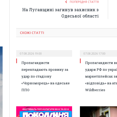
ПОПЕРЕДНЯ СТАТТЯ
На Луганщині загинув захисник з
Одеської області
СХОЖІ СТАТТІ
07.08.2026 19:00
07.08.2026 17:00
Пропагандисти
Пропагандисти в
перекладають провину за
удари РФ по укра
удар по стадіону
маркетплейсах з
«Чорноморець» на одеське
«відповідь» на ат
ППО
Wildberries