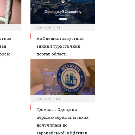
07.08.2026 11:54
ть за
На Одещині запустили
над
єдиний туристичний
ором
портал області
07.08.2026 10:00
Громада з Одещини
першою серед сільських
долучилася до
європейської ініціативи