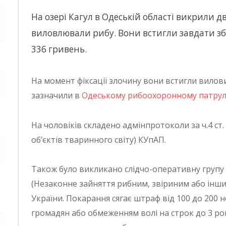
На озері Кагул в Одеській області викрили дв
виловлювали рибу. Вони встигли завдати з
336 гривень.
На момент фіксації злочину вони встигли вилови
зазначили в
Одеському рибоохоронному патрулі
На чоловіків складено адмінпротоколи за ч.4 с
об’єктів тваринного світу) КУпАП.
Також було викликано слідчо-оперативну групу 
(Незаконне зайняття рибним, звіриним або ін
України. Покарання сягає штраф від 100 до 200
громадян або обмеженням волі на строк до 3 рокі