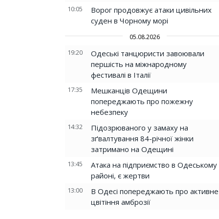
10:05
Ворог продовжує атаки цивільних
суден в Чорному морі
05.08.2026
19:20
Одеські танцюристи завоювали
першість на міжнародному
фестивалі в Італії
17:35
Мешканців Одещини
попереджають про пожежну
небезпеку
14:32
Підозрюваного у замаху на
зґвалтування 84-річної жінки
затримано на Одещині
13:45
Атака на підприємство в Одеському
районі, є жертви
13:00
В Одесі попереджають про активне
цвітіння амброзії