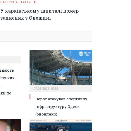
НАСТУПНА СТАТТЯ
У харківському шпиталі помер
захисник з Одещині
идають
їнських
а
07.08.2026 15:58
аки по
Ворог атакував спортивну
інфраструктуру Одеси
(оновлено)