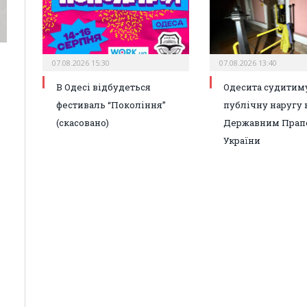
07.08.2026 15:30
07.08.2026 13:40
В Одесі відбудеться
Одесита судитиму
фестиваль “Покоління”
публічну наругу 
(скасовано)
Державним Прап
України