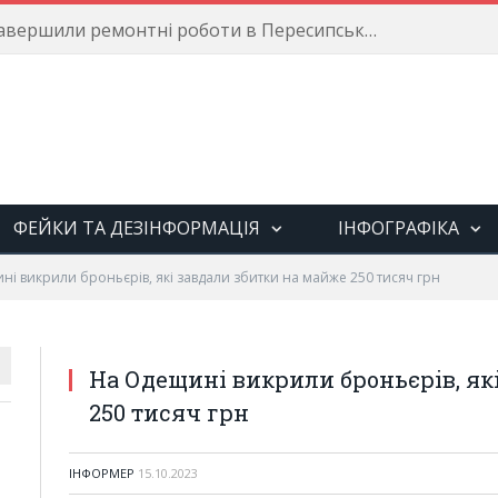
Енергетики завершили ремонтні роботи в Пересипському районі
ФЕЙКИ ТА ДЕЗІНФОРМАЦІЯ
ІНФОГРАФІКА
і викрили броньєрів, які завдали збитки на майже 250 тисяч грн
На Одещині викрили броньєрів, як
250 тисяч грн
ІНФОРМЕР
15.10.2023