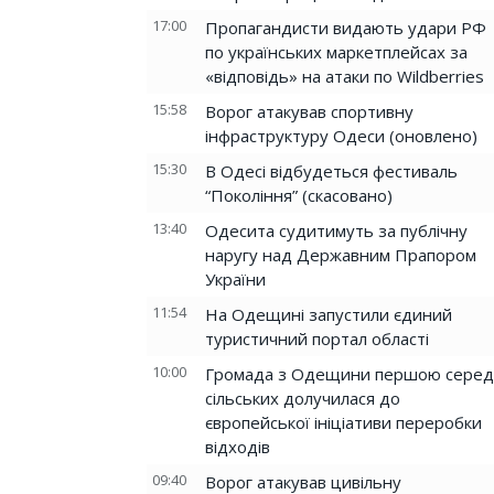
17:00
Пропагандисти видають удари РФ
по українських маркетплейсах за
«відповідь» на атаки по Wildberries
15:58
Ворог атакував спортивну
інфраструктуру Одеси (оновлено)
15:30
В Одесі відбудеться фестиваль
“Покоління” (скасовано)
13:40
Одесита судитимуть за публічну
наругу над Державним Прапором
України
11:54
На Одещині запустили єдиний
туристичний портал області
10:00
Громада з Одещини першою серед
сільських долучилася до
європейської ініціативи переробки
відходів
09:40
Ворог атакував цивільну