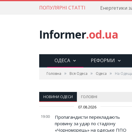
ПОПУЛЯРНІ СТАТТІ
Informer
.od.ua
ОДЕСА
РЕФОРМИ
»
»
»
Головна
Вся Одеса
Одеса
На Одещин
НОВИНИ ОДЕСИ
ГОЛОВНІ
07.08.2026
19:00
Пропагандисти перекладають
провину за удар по стадіону
«Чорноморець» на одеське ППО