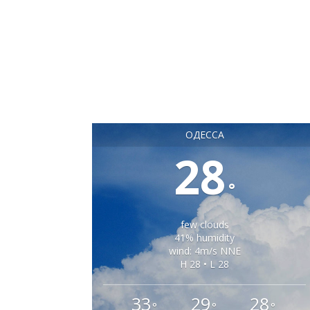
ОДЕССА
28
°
few clouds
41% humidity
wind: 4m/s NNE
H 28 • L 28
33
29
28
°
°
°