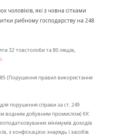
ох чоловіків, які з човна сітками
битки рибному господарству на 248
ти 32 товстолоби та 80 лящів,
.
т. 85 (Порушення правил використання
для порушення справи за ст. 249
шим водним добувним промислом) КК
 неоподатковуваних мінімумів доходів
в, з конфіскацією знарядь і засобів