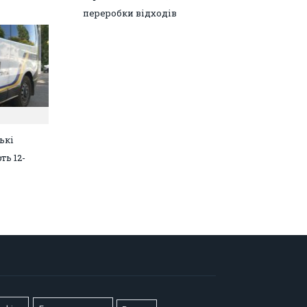
переробки відходів
ькі
ть 12-