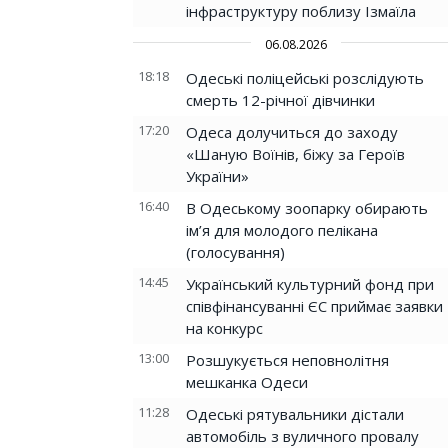
інфраструктуру поблизу Ізмаїла
06.08.2026
18:18
Одеські поліцейські розслідують
смерть 12-річної дівчинки
17:20
Одеса долучиться до заходу
«Шаную Воїнів, біжу за Героїв
України»
16:40
В Одеському зоопарку обирають
ім’я для молодого пелікана
(голосування)
14:45
Український культурний фонд при
співфінансуванні ЄС приймає заявки
на конкурс
13:00
Розшукується неповнолітня
мешканка Одеси
11:28
Одеські рятувальники дістали
автомобіль з вуличного провалу