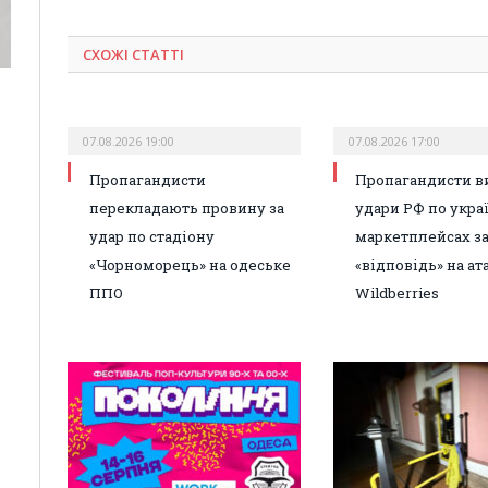
СХОЖІ СТАТТІ
07.08.2026 19:00
07.08.2026 17:00
Пропагандисти
Пропагандисти в
перекладають провину за
удари РФ по укра
удар по стадіону
маркетплейсах з
«Чорноморець» на одеське
«відповідь» на ат
ППО
Wildberries