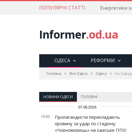
ПОПУЛЯРНІ СТАТТІ
Informer
.od.ua
ОДЕСА
РЕФОРМИ
»
»
»
Головна
Вся Одеса
Одеса
На Одещин
НОВИНИ ОДЕСИ
ГОЛОВНІ
07.08.2026
19:00
Пропагандисти перекладають
провину за удар по стадіону
«Чорноморець» на одеське ППО