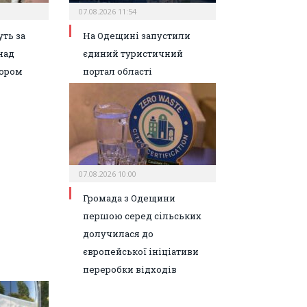
07.08.2026 11:54
ть за
На Одещині запустили
над
єдиний туристичний
ором
портал області
07.08.2026 10:00
Громада з Одещини
першою серед сільських
долучилася до
європейської ініціативи
переробки відходів