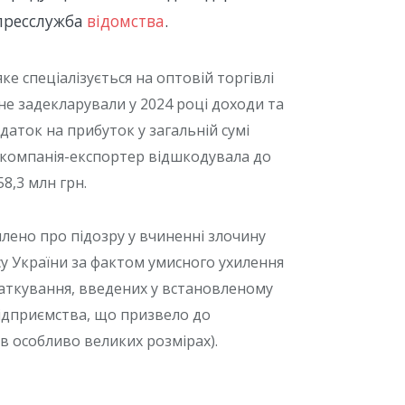
 пресслужба
відомства
.
е спеціалізується на оптовій торгівлі
не задекларували у 2024 році доходи та
аток на прибуток у загальній сумі
я компанія-експортер відшкодувала до
8,3 млн грн.
лено про підозру у вчиненні злочину
су України за фактом умисного ухилення
даткування, введених у встановленому
ідприємства, що призвело до
 особливо великих розмірах).