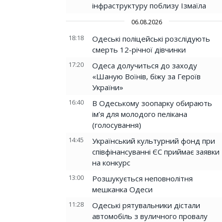
інфраструктуру поблизу Ізмаїла
06.08.2026
18:18
Одеські поліцейські розслідують
смерть 12-річної дівчинки
17:20
Одеса долучиться до заходу
«Шаную Воїнів, біжу за Героїв
України»
16:40
В Одеському зоопарку обирають
ім’я для молодого пелікана
(голосування)
14:45
Український культурний фонд при
співфінансуванні ЄС приймає заявки
на конкурс
13:00
Розшукується неповнолітня
мешканка Одеси
11:28
Одеські рятувальники дістали
автомобіль з вуличного провалу