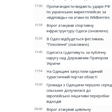
17:00
Пропагандисти видають удари РФ
по українських маркетплейсах за
«відповідь» на атаки по Wildberries
15:58
Ворог атакував спортивну
інфраструктуру Одеси (оновлено)
15:30
В Одесі відбудеться фестиваль
“Покоління” (скасовано)
13:40
Одесита судитимуть за публічну
наругу над Державним Прапором
України
11:54
На Одещині запустили єдиний
туристичний портал області
10:00
Громада з Одещини першою серед
сільських долучилася до
європейської ініціативи переробки
відходів
09:40
Ворог атакував цивільну