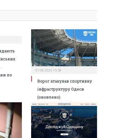
идають
їнських
а
07.08.2026 15:58
аки по
Ворог атакував спортивну
інфраструктуру Одеси
(оновлено)