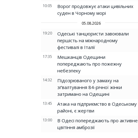
10:05
Ворог продовжує атаки цивільних
суден в Чорному морі
05.08.2026
19:20
Одеські танцюристи завоювали
першість на міжнародному
фестивалі в Італії
17:35
Мешканців Одещини
попереджають про пожежну
небезпеку
14:32
Підозрюваного у замаху на
зґвалтування 84-річної жінки
затримано на Одещині
13:45
Атака на підприємство в Одеському
районі, є жертви
13:00
В Одесі попереджають про активне
цвітіння амброзії