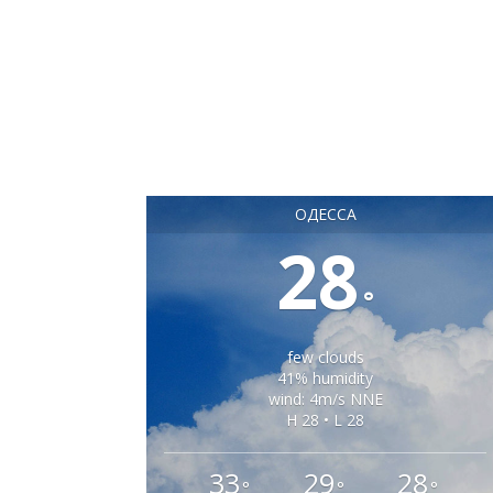
ОДЕССА
28
°
few clouds
41% humidity
wind: 4m/s NNE
H 28 • L 28
33
29
28
°
°
°