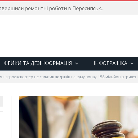
Енергетики завершили ремонтні роботи в Пересипському районі
ФЕЙКИ ТА ДЕЗІНФОРМАЦІЯ
ІНФОГРАФІКА
і агроекспортер не сплатив податків на суму понад 158 мільйонів гривен