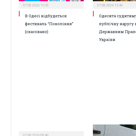
07.08.2026 15:30
07.08.2026 13:40
В Одесі відбудеться
Одесита судитиму
фестиваль “Покоління”
публічну наругу 
(скасовано)
Державним Прап
України
07.08.2026 09:40