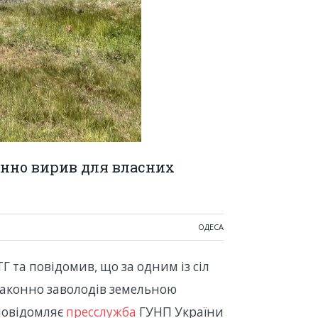
онно вирив для власних
ОДЕСА
Г та повідомив, що за одним із сіл
езаконно заволодів земельною
 повідомляє
пресслужба
ГУНП України