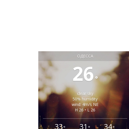
ОДЕССА
26
°
clear sky
50% humidity
wind: 4m/s NE
H 26 • L 26
33
31
34
°
°
°