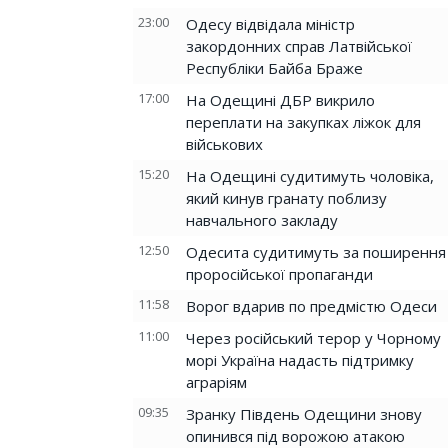
23:00
Одесу відвідала міністр
закордонних справ Латвійської
Республіки Байба Браже
17:00
На Одещині ДБР викрило
переплати на закупках ліжок для
військових
15:20
На Одещині судитимуть чоловіка,
який кинув гранату поблизу
навчального закладу
12:50
Одесита судитимуть за поширення
проросійської пропаганди
11:58
Ворог вдарив по предмістю Одеси
11:00
Через російський терор у Чорному
морі Україна надасть підтримку
аграріям
09:35
Зранку Південь Одещини знову
опинився під ворожою атакою