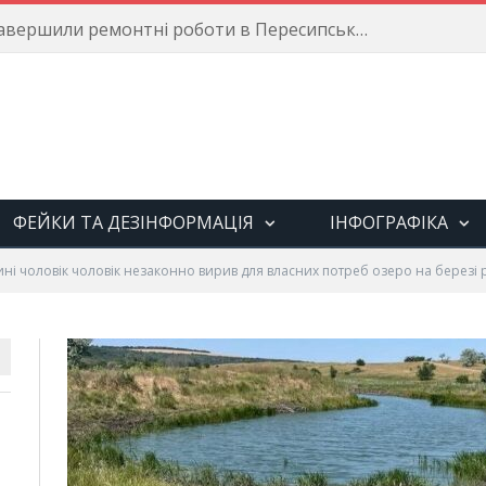
Енергетики завершили ремонтні роботи в Пересипському районі
ФЕЙКИ ТА ДЕЗІНФОРМАЦІЯ
ІНФОГРАФІКА
і чоловік чоловік незаконно вирив для власних потреб озеро на березі 