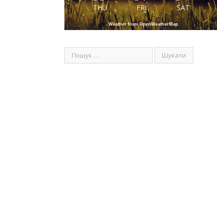
THU
FRI
SAT
Weather from OpenWeatherMap