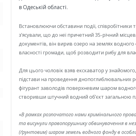
в Одеській області.
Встановлюючи обставини події, співробітники т
з’ясували, що до неї причетний 35-річний місц
документів, він вирив озеро на землях водного
власності громади, щоб розводити рибу для вла
Для цього чоловік взяв екскаватор у знайомого
підстави на проведення днопоглиблювальних р
фігурант заволодів поверхневим шаром водного
створивши штучний водний об’єкт загальною пл
«
В рамках розпочатого нами кримінального пров
та висунули правопорушнику обвинувачення в не
(ґрунтовим) шаром земель водного фонду в особли