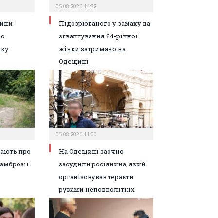
05.08.2026 14:32
ини
Підозрюваного у замаху на
ро
зґвалтування 84-річної
еку
жінки затримано на
Одещині
05.08.2026 11:00
жають про
На Одещині заочно
 амброзії
засудили росіянина, який
організовував теракти
руками неповнолітніх