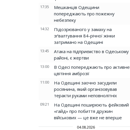
17:35
Мешканців Одещини
попереджають про пожежну
небезпеку
14:32
Підозрюваного у замаху на
зґвалтування 84-річної жінки
затримано на Одещині
13:45
Атака на підприємство в Одеському
районі, є жертви
13:00
В Одесі попереджають про активне
цвітіння амброзії
11:00
На Одещині заочно засудили
росіянина, який організовував
теракти руками неповнолітніх
09:21
На Одещині поширюють фейковий
«гайд» про побиття дружин
військових — це вже не вперше
04.08.2026