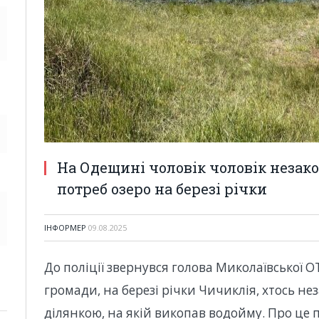
На Одещині чоловік чоловік незак
потреб озеро на березі річки
ІНФОРМЕР
09.08.2025
До поліції звернувся голова Миколаївської ОТ
громади, на березі річки Чичиклія, хтось н
ділянкою, на якій викопав водойму. Про це