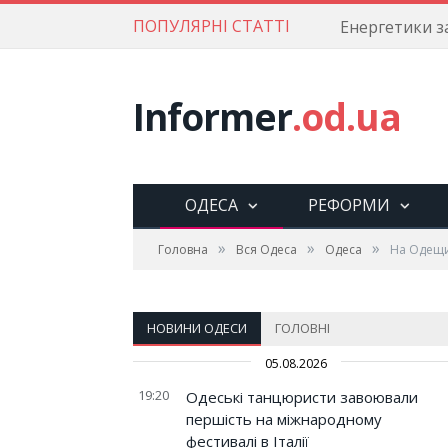
ПОПУЛЯРНІ СТАТТІ
Informer
.od.ua
ОДЕСА
РЕФОРМИ
»
»
»
Головна
Вся Одеса
Одеса
На Одещин
НОВИНИ ОДЕСИ
ГОЛОВНІ
05.08.2026
19:20
Одеські танцюристи завоювали
першість на міжнародному
фестивалі в Італії