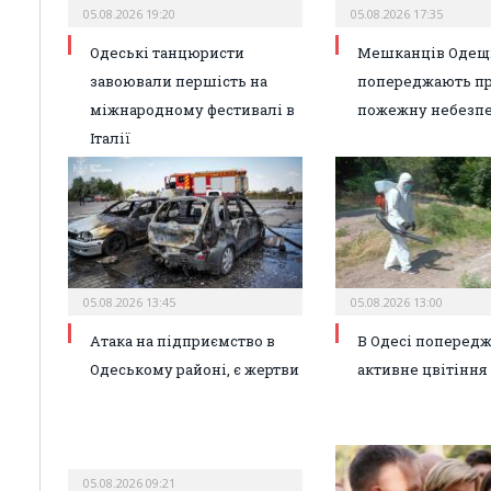
05.08.2026 19:20
05.08.2026 17:35
Одеські танцюристи
Мешканців Одещ
завоювали першість на
попереджають п
міжнародному фестивалі в
пожежну небезп
Італії
05.08.2026 13:45
05.08.2026 13:00
Атака на підприємство в
В Одесі поперед
Одеському районі, є жертви
активне цвітіння
05.08.2026 09:21