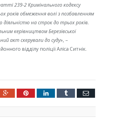
атті 239-2 Кримінального кодексу
ьох років обмеження волі з позбавленням
 діяльністю на строк до трьох років.
альним керівництвом Березівської
ний акт скерували до суду
», –
нного відділу поліції Аліса Ситнік.
ter
Google+
Pinterest
LinkedIn
Tumblr
Емейл