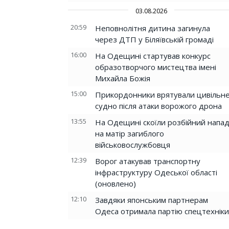
03.08.2026
20:59
Неповнолітня дитина загинула
через ДТП у Біляївській громаді
16:00
На Одещині стартував конкурс
образотворчого мистецтва імені
Михайла Божія
15:00
Прикордонники врятували цивільн
судно після атаки ворожого дрона
13:55
На Одещині скоїли розбійний напа
на матір загиблого
військовослужбовця
12:39
Ворог атакував транспортну
інфраструктуру Одеської області
(оновлено)
12:10
Завдяки японським партнерам
Одеса отримала партію спецтехніки