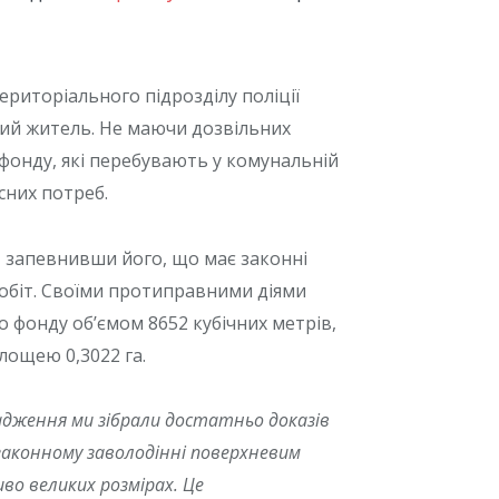
ериторіального підрозділу поліції
евий житель. Не маючи дозвільних
 фонду, які перебувають у комунальній
сних потреб.
, запевнивши його, що має законні
обіт. Своїми протиправними діями
 фонду об’ємом 8652 кубічних метрів,
ощею 0,3022 га.
адження ми зібрали достатньо доказів
законному заволодінні поверхневим
во великих розмірах. Це