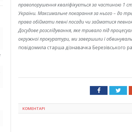
правопорушення кваліфікується за частиною 1 ст
України. Максимальне покарання за нього – до тр
права обіймати певні посади чи займатися певною
Досудове розслідування, яке тривало під процесу
окружної прокуратури, ми завершили і обвинуваль
повідомила старша дізнавачка Березівського райо
е
д
Facebook
Twit
КОМЕНТАРІ