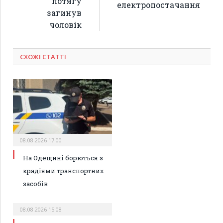
потягу
електропостачання
загинув
чоловік
СХОЖІ СТАТТІ
08.08.2026 17:00
На Одещині борються з
крадіями транспортних
засобів
08.08.2026 15:08