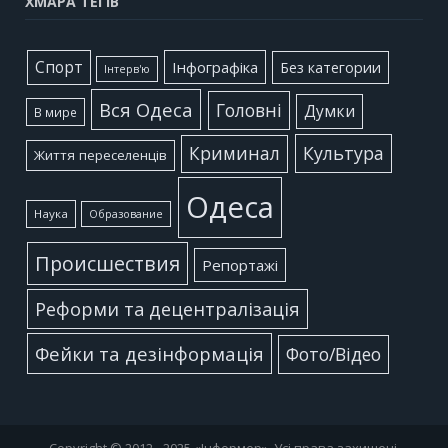
ХМАРА ТЕГІВ
Cпорт
Інфографіка
Без категории
Інтерв'ю
Вся Одеса
Головні
Думки
В мире
Культура
Криминал
Життя переселенців
Одеса
Наука
Образование
Происшествия
Репортажі
Реформи та децентралізація
Фейки та дезінформація
Фото/Відео