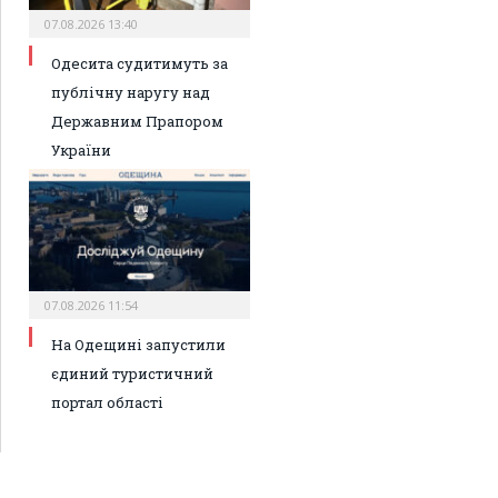
07.08.2026 13:40
Одесита судитимуть за
публічну наругу над
Державним Прапором
України
07.08.2026 11:54
На Одещині запустили
єдиний туристичний
портал області