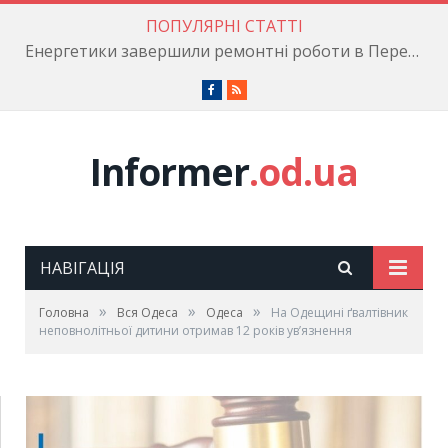
ПОПУЛЯРНІ СТАТТІ
Енергетики завершили ремонтні роботи в Пересипському районі
Facebook
RSS
Informer
.od.ua
НАВІГАЦІЯ
»
»
»
Головна
Вся Одеса
Одеса
На Одещині ґвалтівник
неповнолітньої дитини отримав 12 років ув’язнення