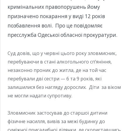
кримінальних правопорушень йому
призначено покарання у виді 12 років
позбавлення волі. Про це повідомляє
пресслужба Одеської обласної прокуратури.
Суд довів, що у червні цього року зловмисник,
перебуваючи в стані алкогольного сп’яніння,
незаконно проник до житла, де на той час
перебували дві сестри — 6 та 9 років, які
залишилися без нагляду дорослих. Діти за віком
не могли надати супротиву.
Зловмисник застосував до старшої дитини
фізичне насилля, вивів за межі будинку до
суміжної присадибної ділянки, де скориставшись