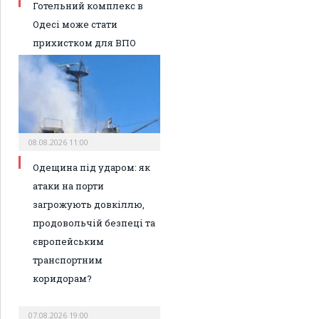
Готельний комплекс в
Одесі може стати
прихистком для ВПО
08.08.2026 11:00
Одещина під ударом: як
атаки на порти
загрожують довкіллю,
продовольчій безпеці та
європейським
транспортним
коридорам?
07.08.2026 19:00