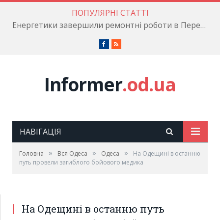
ПОПУЛЯРНІ СТАТТІ
Енергетики завершили ремонтні роботи в Пересипському районі
Facebook
RSS
Informer
.od.ua
НАВІГАЦІЯ
»
»
»
Головна
Вся Одеса
Одеса
На Одещині в останню
путь провели загиблого бойового медика
На Одещині в останню путь