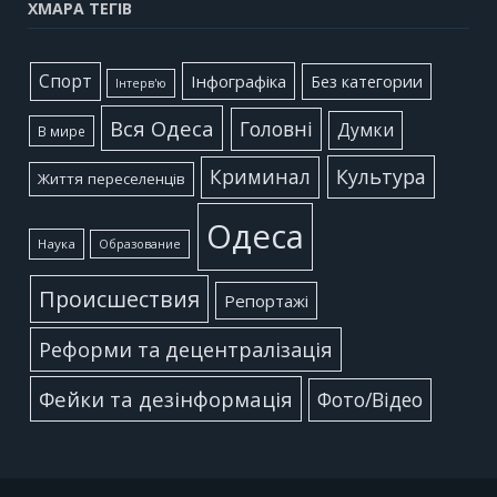
ХМАРА ТЕГІВ
Cпорт
Інфографіка
Без категории
Інтерв'ю
Вся Одеса
Головні
Думки
В мире
Культура
Криминал
Життя переселенців
Одеса
Наука
Образование
Происшествия
Репортажі
Реформи та децентралізація
Фейки та дезінформація
Фото/Відео