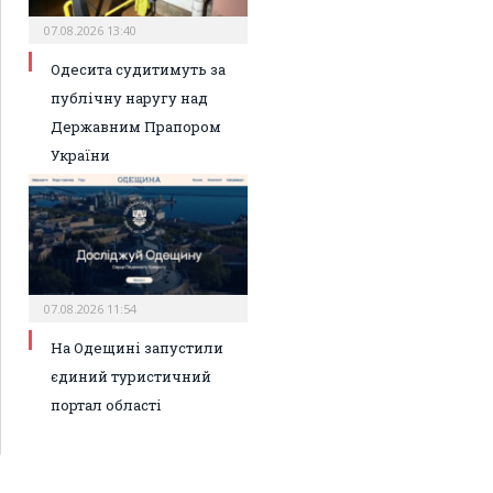
07.08.2026 13:40
Одесита судитимуть за
публічну наругу над
Державним Прапором
України
07.08.2026 11:54
На Одещині запустили
єдиний туристичний
портал області