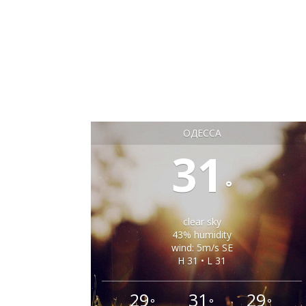
ОДЕССА
31
°
clear sky
43% humidity
wind: 5m/s SE
H 31 • L 31
29
31
29
°
°
°