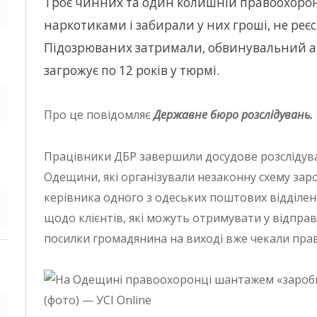
Троє чинних та один колишній правоохорон
наркотиками і забирали у них гроші, не ре
Підозрюваних затримали, обвинувальний ак
загрожує по 12 років у тюрмі.
Про це повідомляє
Державне бюро розслідувань.
Працівники ДБР завершили досудове розслідув
Одещини, які організували незаконну схему заро
керівника одного з одеських поштових відділе
щодо клієнтів, які можуть отримувати у відпра
посилки громадянина на виході вже чекали пра