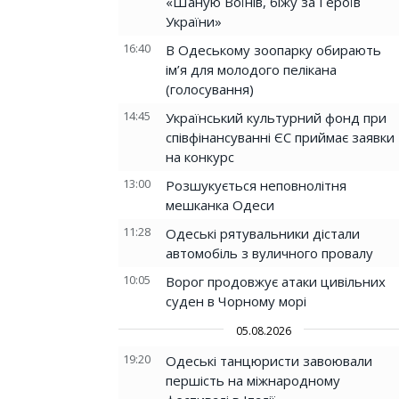
«Шаную Воїнів, біжу за Героїв
України»
16:40
В Одеському зоопарку обирають
ім’я для молодого пелікана
(голосування)
14:45
Український культурний фонд при
співфінансуванні ЄС приймає заявки
на конкурс
13:00
Розшукується неповнолітня
мешканка Одеси
11:28
Одеські рятувальники дістали
автомобіль з вуличного провалу
10:05
Ворог продовжує атаки цивільних
суден в Чорному морі
05.08.2026
19:20
Одеські танцюристи завоювали
першість на міжнародному