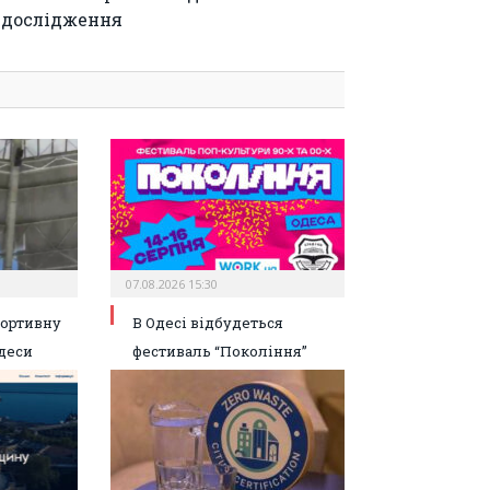
дослідження
07.08.2026 15:30
портивну
В Одесі відбудеться
деси
фестиваль “Покоління”