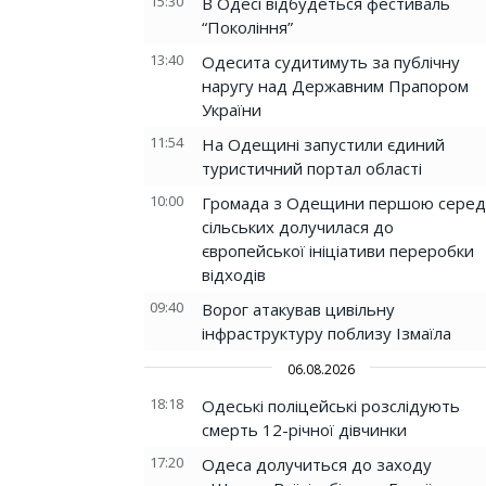
15:30
В Одесі відбудеться фестиваль
“Покоління”
13:40
Одесита судитимуть за публічну
наругу над Державним Прапором
України
11:54
На Одещині запустили єдиний
туристичний портал області
10:00
Громада з Одещини першою серед
сільських долучилася до
європейської ініціативи переробки
відходів
09:40
Ворог атакував цивільну
інфраструктуру поблизу Ізмаїла
06.08.2026
18:18
Одеські поліцейські розслідують
смерть 12-річної дівчинки
17:20
Одеса долучиться до заходу