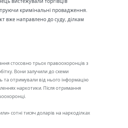
ець вистежували торгівців
єструючи кримінальні провадження.
т вже направлено до суду, ділкам
ання стосовно трьох правоохоронців з
бітку. Вони залучили до схеми
нь та отримували від нього інформацію
вленнях наркотики. Після отримання
воохоронці.