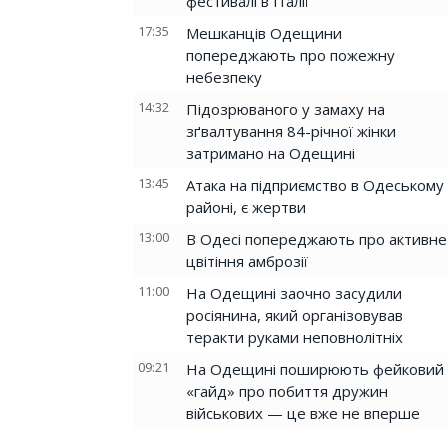
фестивалі в Італії
17:35
Мешканців Одещини
попереджають про пожежну
небезпеку
14:32
Підозрюваного у замаху на
зґвалтування 84-річної жінки
затримано на Одещині
13:45
Атака на підприємство в Одеському
районі, є жертви
13:00
В Одесі попереджають про активне
цвітіння амброзії
11:00
На Одещині заочно засудили
росіянина, який організовував
теракти руками неповнолітніх
09:21
На Одещині поширюють фейковий
«гайд» про побиття дружин
військових — це вже не вперше