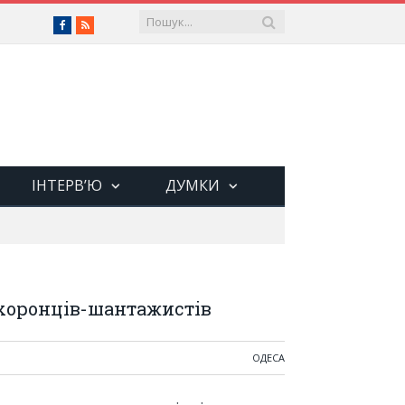
Facebook
RSS
ІНТЕРВ’Ю
ДУМКИ
хоронців-шантажистів
ОДЕСА