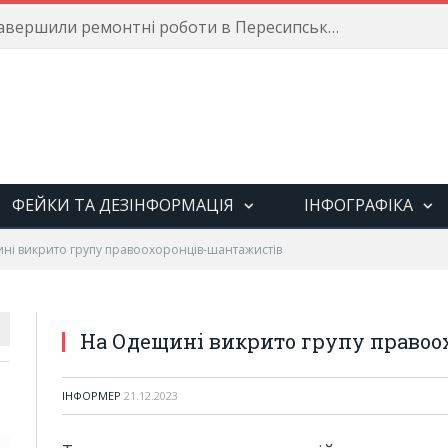
Енергетики завершили ремонтні роботи в Пересипському районі
ФЕЙКИ ТА ДЕЗІНФОРМАЦІЯ
ІНФОГРАФІКА
ні викрито групу правоохоронців-шантажистів
На Одещині викрито групу правоо
ІНФОРМЕР
21.12.2023