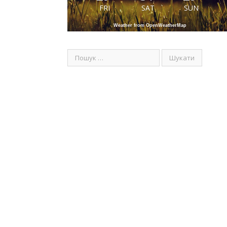
FRI
SAT
SUN
Weather from OpenWeatherMap