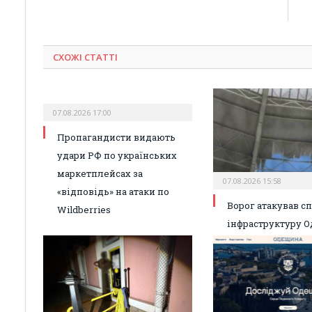
СХОЖІ СТАТТІ
07.08.2026 17:00
Пропагандисти видають
удари РФ по українських
маркетплейсах за
07.08.2026 15:58
«відповідь» на атаки по
Ворог атакував с
Wildberries
інфраструктуру О