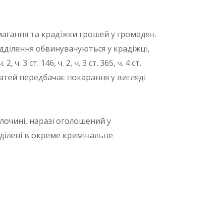
магання та крадіжки грошей у громадян.
дділення обвинувачуються у крадіжці,
 3 ст. 146, ч. 2, ч. 3 ст. 365, ч. 4 ст.
я статей передбачає покарання у вигляді
лочині, наразі оголошений у
ілені в окреме кримінальне