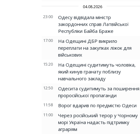
04.08.2026
23:00
Одесу відвідала міністр
закордонних справ Латвійської
Республіки Байба Браже
17:00
На Одещині ДБР викрило
переплати на закупках ліжок для
військових
15:20
На Одещині судитимуть чоловіка,
який кинув гранату поблизу
навчального закладу
12:50
Одесита судитимуть за поширення
проросійської пропаганди
11:58
Ворог вдарив по предмістю Одеси
11:00
Через російський терор у Чорному
морі Україна надасть підтримку
аграріям