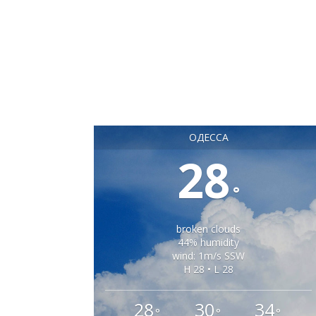
ОДЕССА
28
°
broken clouds
44% humidity
wind: 1m/s SSW
H 28 • L 28
28
30
34
°
°
°