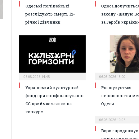
Одеські поліцейські
Одеса долучиться
розслідують смерть 12-
заходу «Шаную Во
річної дівчинки
за Героїв України
06.08.2026 14:45
06.08.2026 13:00
Український культурний
Розшукується
фонд при співфінансуванні
неповнолітня ме
ЄС приймає заявки на
Одеси
конкурс
06.08.2026 10:05
Ворог продовжує 
цивільних суден 