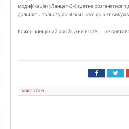
модифікація («Ланцет-3») здатна розганятися під
дальність польоту до 50 км і несе до 5 кг вибухів
Кожен знищений російський БПЛА — це врятован
Facebook
Twit
КОМЕНТАРІ