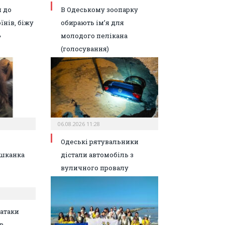
 до
В Одеському зоопарку
їнів, біжу
обирають ім’я для
»
молодого пелікана
(голосування)
06.08.2026 11:28
Одеські рятувальники
шканка
дістали автомобіль з
вуличного провалу
атаки
в