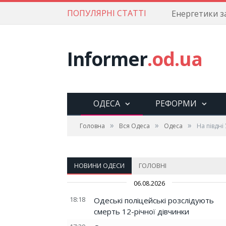
ПОПУЛЯРНІ СТАТТІ
Informer
.od.ua
ОДЕСА
РЕФОРМИ
»
»
»
Головна
Вся Одеса
Одеса
На півдн
НОВИНИ ОДЕСИ
ГОЛОВНІ
06.08.2026
18:18
Одеські поліцейські розслідують
смерть 12-річної дівчинки