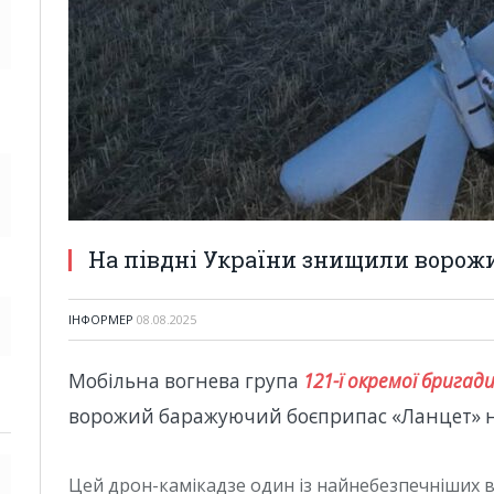
На півдні України знищили ворожи
ІНФОРМЕР
08.08.2025
Мобільна вогнева група
121-ї окремої брига
ворожий баражуючий боєприпас «Ланцет» на
Цей дрон-камікадзе один із найнебезпечніших в