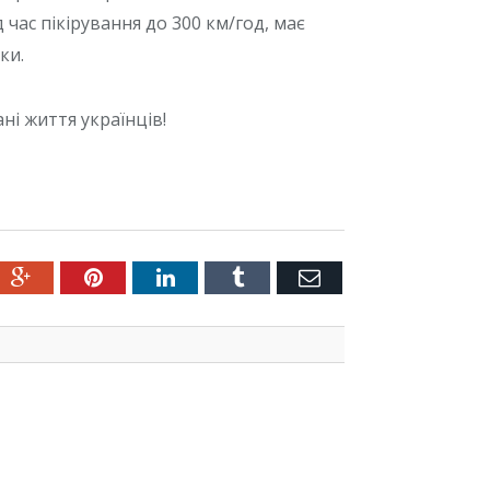
 час пікірування до 300 км/год, має
ки.
і життя українців!
ter
Google+
Pinterest
LinkedIn
Tumblr
Емейл