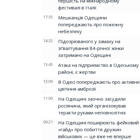
першість на міжнародному
фестивалі в Італії
17:35
Мешканців Одещини
попереджають про пожежну
небезпеку
14:32
Підозрюваного у замаху на
зґвалтування 84-річної жінки
затримано на Одещині
13:45
Атака на підприємство в Одеському
районі, є жертви
13:00
В Одесі попереджають про активне
цвітіння амброзії
11:00
На Одещині заочно засудили
росіянина, який організовував
теракти руками неповнолітніх
09:21
На Одещині поширюють фейковий
«гайд» про побиття дружин
військових — це вже не вперше