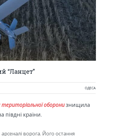
й “Ланцет”
ОДЕСА
ди територіальної оборони
знищила
 півдні країни.
 арсеналі ворога. Його остання