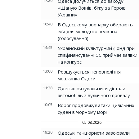
17:20
Одеса долучиться до заходу
«Шаную Воїнів, біжу за Героїв
України»
16:40
В Одеському зоопарку обирають
ім’я для молодого пелікана
(голосування)
14:45
Український культурний фонд при
співфінансуванні ЄС приймає заявки
на конкурс
13:00
Розшукується неповнолітня
мешканка Одеси
11:28
Одеські рятувальники дістали
автомобіль з вуличного провалу
10:05
Ворог продовжує атаки цивільних
суден в Чорному морі
05.08.2026
19:20
Одеські танцюристи завоювали