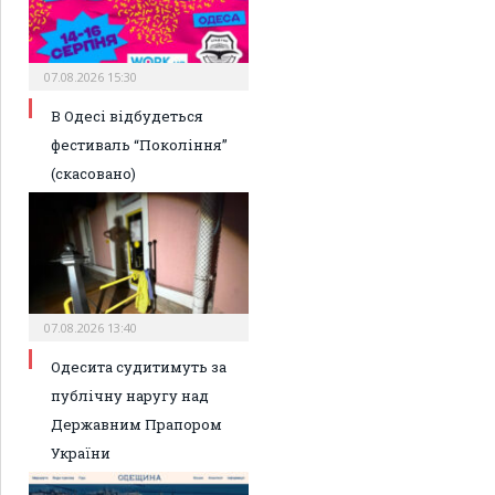
07.08.2026 15:30
В Одесі відбудеться
фестиваль “Покоління”
(скасовано)
07.08.2026 13:40
Одесита судитимуть за
публічну наругу над
Державним Прапором
України