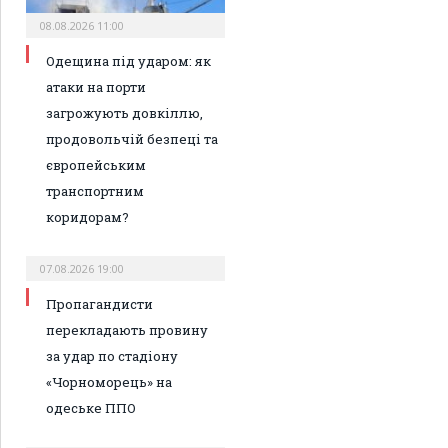
08.08.2026 11:00
Одещина під ударом: як
атаки на порти
загрожують довкіллю,
продовольчій безпеці та
європейським
транспортним
коридорам?
07.08.2026 19:00
Пропагандисти
перекладають провину
за удар по стадіону
«Чорноморець» на
одеське ППО