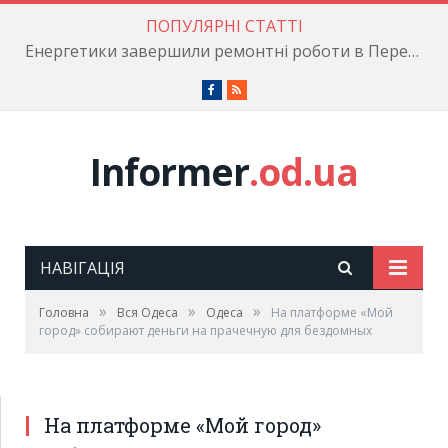
ПОПУЛЯРНІ СТАТТІ
Енергетики завершили ремонтні роботи в Пересипському районі
Facebook
RSS
Informer
.od.ua
НАВІГАЦІЯ
»
»
»
Головна
Вся Одеса
Одеса
На платформе «Мой
город» собирают деньги на прачечную для бездомных
На платформе «Мой город»