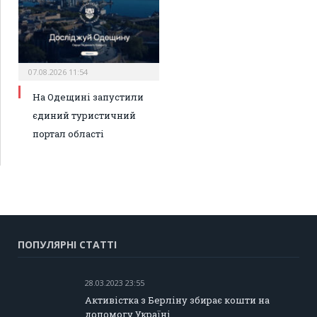
07.08.2026 11:54
На Одещині запустили
єдиний туристичний
портал області
ПОПУЛЯРНІ СТАТТІ
28.03.2023 23:55
Активістка з Берліну збирає кошти на
допомогу Україні