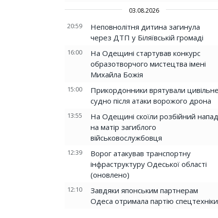
03.08.2026
20:59
Неповнолітня дитина загинула
через ДТП у Біляївській громаді
16:00
На Одещині стартував конкурс
образотворчого мистецтва імені
Михайла Божія
15:00
Прикордонники врятували цивільн
судно після атаки ворожого дрона
13:55
На Одещині скоїли розбійний напа
на матір загиблого
військовослужбовця
12:39
Ворог атакував транспортну
інфраструктуру Одеської області
(оновлено)
12:10
Завдяки японським партнерам
Одеса отримала партію спецтехніки