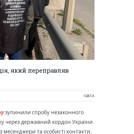
дія, який переправляв
ОДЕСА
ну
зупинили спробу незаконного
іку через державний кордон України.
з месенджери та особисті контакти,