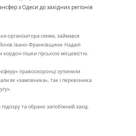
нсфер з Одеси до західних регіонів
ки організатора схеми, займався
йонів Івано-Франківщини. Надалі
и кордон пішки гірською місцевістю.
рансферу» правоохоронці зупинили
ли як «замовника», так і перевізника
угу».
підозру та обрано запобіжний захід.