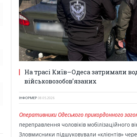
На трасі Київ–Одеса затримали во
військовозобов’язаних
ІНФОРМЕР
08.05.2026
Оперативники Одеського прикордонного заго
переправлення чоловіків мобілізаційного в
Зловмисники підшуковували «клієнтів» чере