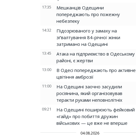
17:35
Мешканців Одещини
попереджають про пожежну
небезпеку
14:32
Підозрюваного у замаху на
зґвалтування 84-річної жінки
затримано на Одещині
13:45
Атака на підприємство в Одеському
районі, є жертви
13:00
В Одесі попереджають про активне
цвітіння амброзії
11:00
На Одещині заочно засудили
росіянина, який організовував
теракти руками неповнолітніх
09:21
На Одещині поширюють фейковий
«гайд» про побиття дружин
військових — це вже не вперше
04.08.2026