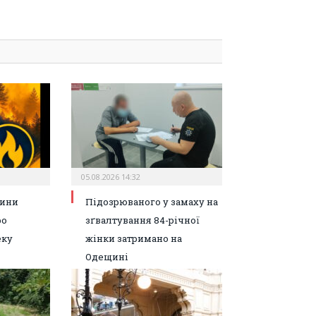
05.08.2026 14:32
ини
Підозрюваного у замаху на
ро
зґвалтування 84-річної
еку
жінки затримано на
Одещині