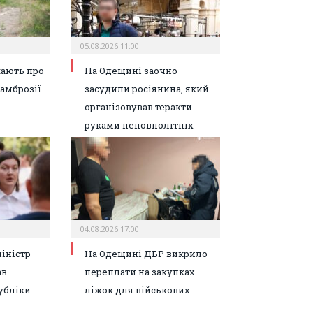
05.08.2026 11:00
жають про
На Одещині заочно
 амброзії
засудили росіянина, який
організовував теракти
руками неповнолітніх
04.08.2026 17:00
міністр
На Одещині ДБР викрило
ав
переплати на закупках
убліки
ліжок для військових