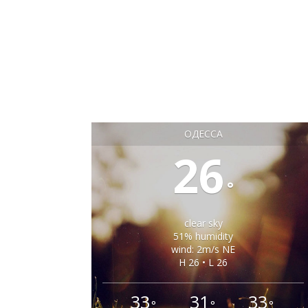
ОДЕССА
26
°
clear sky
51% humidity
wind: 2m/s NE
H 26 • L 26
33
31
33
°
°
°