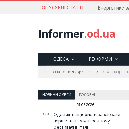
ПОПУЛЯРНІ СТАТТІ
Informer
.od.ua
ОДЕСА
РЕФОРМИ
»
»
»
Головна
Вся Одеса
Одеса
На трасі 
НОВИНИ ОДЕСИ
ГОЛОВНІ
05.08.2026
19:20
Одеські танцюристи завоювали
першість на міжнародному
фестивалі в Італії