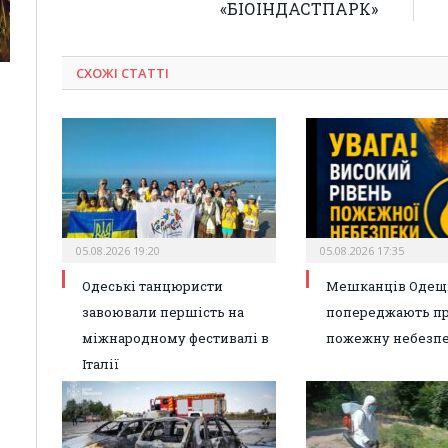
«БІОІНДАСТПАРК»
СХОЖІ СТАТТІ
05.08.2026 19:20
05.08.2026 17:35
Одеські танцюристи
Мешканців Одещ
завоювали першість на
попереджають п
міжнародному фестивалі в
пожежну небезп
Італії