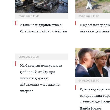
05.08.2026 13:45
05.08.2026 13:00
Атака на підприємство в
В Одесі поперед
Одеському районі, є жертви
активне цвітіння
05.08.2026 09:21
На Одещині поширюють
фейковий «гайд» про
побиття дружин
04.08.2026 23:00
військових — це вже не
Одесу відвідала 
вперше
закордонних спр
Латвійської Респ
Байба Браже