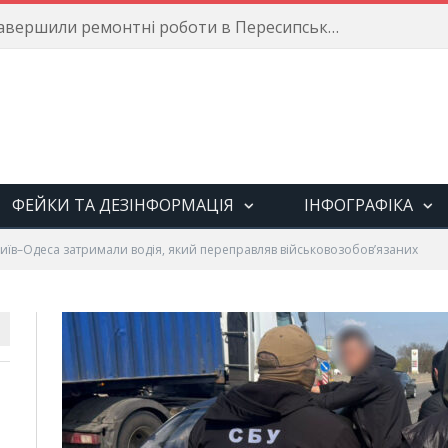
Енергетики завершили ремонтні роботи в Пересипському районі
ФЕЙКИ ТА ДЕЗІНФОРМАЦІЯ
ІНФОГРАФІКА
Київ–Одеса затримали водія, який переправляв військовозобов’язаних