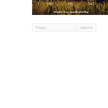
THU
FRI
SAT
Weather from OpenWeatherMap