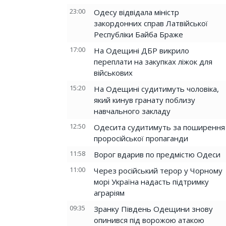
23:00
Одесу відвідала міністр
закордонних справ Латвійської
Республіки Байба Браже
17:00
На Одещині ДБР викрило
переплати на закупках ліжок для
військових
15:20
На Одещині судитимуть чоловіка,
який кинув гранату поблизу
навчального закладу
12:50
Одесита судитимуть за поширення
проросійської пропаганди
11:58
Ворог вдарив по предмістю Одеси
11:00
Через російський терор у Чорному
морі Україна надасть підтримку
аграріям
09:35
Зранку Південь Одещини знову
опинився під ворожою атакою