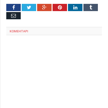
Facebook
Twitter
Google+
Pinterest
LinkedIn
Tumblr
Емейл
КОМЕНТАРІ