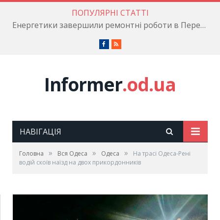
ПОПУЛЯРНІ СТАТТІ
Енергетики завершили ремонтні роботи в Пересипському районі
Facebook
RSS
Informer
.od.ua
НАВІГАЦІЯ
»
»
»
Головна
Вся Одеса
Одеса
На трасі Одеса-Рені
водій скоїв наїзд на двох прикордонників