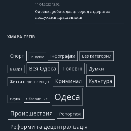
11.04.2022 12:02
Одеські роботодавці серед лідерів за
пошуками працівників
ХМАРА ТЕГІВ
Cпорт
Інфографіка
Без категории
Інтерв'ю
Вся Одеса
Головні
Думки
В мире
Культура
Криминал
Життя переселенців
Одеса
Наука
Образование
Происшествия
Репортажі
Реформи та децентралізація