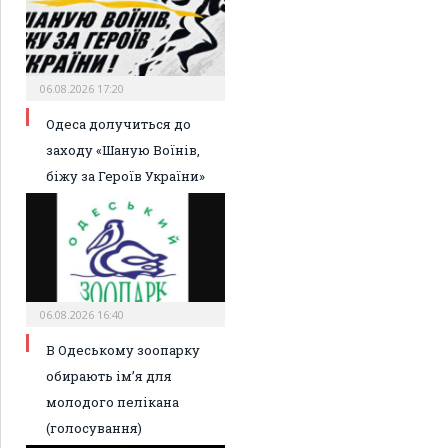
06.08.2026 17:20
Одеса долучиться до
заходу «Шаную Воїнів,
біжу за Героїв України»
06.08.2026 16:40
В Одеському зоопарку
обирають ім’я для
молодого пелікана
(голосування)