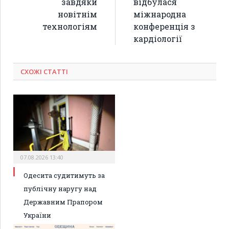
завдяки
відбулася
новітнім
міжнародна
технологіям
конференція з
кардіології
СХОЖІ СТАТТІ
07.08.2026 13:40
Одесита судитимуть за
публічну наругу над
Державним Прапором
України