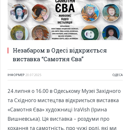
Незабаром в Одесі відкриється
виставка “Самотня Єва”
ІНФОРМЕР
20.07.2025
ОДЕСА
24 липня о 16.00 в Одеському Музеї Західного
та Східного мистецтва відкриється виставка
«Самотня Єва» художниці IraVish (Ірина
Вишневська). Ця виставка – роздуми про
кохання та самотність, про чужі ролі, які ми