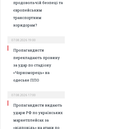
продовольчій безпеці та
європейським
транспортним
коридорам?
07.08.2026 19:00
Пропагандисти
перекладають провину
за удар по стадіону
«Чорноморець» на
одеське ППО
07.08.2026 17:00
Пропагандисти видають
удари РФ по українських
маркетплейсах за
«відповідь» на атаки по