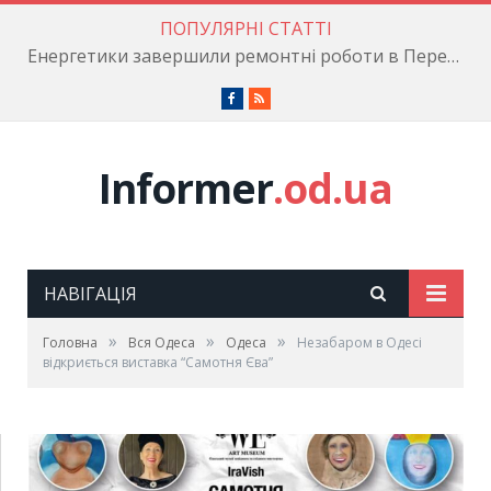
ПОПУЛЯРНІ СТАТТІ
Енергетики завершили ремонтні роботи в Пересипському районі
Facebook
RSS
Informer
.od.ua
НАВІГАЦІЯ
»
»
»
Головна
Вся Одеса
Одеса
Незабаром в Одесі
відкриється виставка “Самотня Єва”