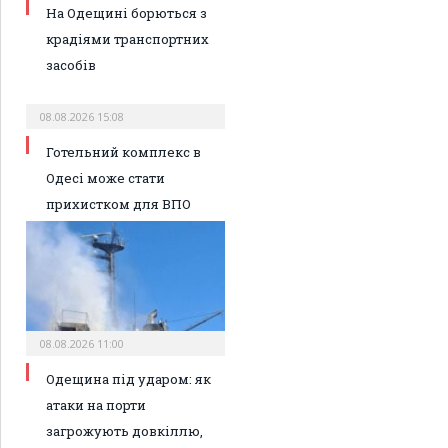
На Одещині борються з
крадіями транспортних
засобів
08.08.2026 15:08
Готельний комплекс в
Одесі може стати
прихистком для ВПО
08.08.2026 11:00
Одещина під ударом: як
атаки на порти
загрожують довкіллю,