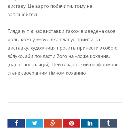
виставу. Це варто побачити, тому не
запізнюйтесь!
Глядачу під час виставки також відведена своя
роль: кожну «Єву», яка планує прийти на
виставку, художниця просить принести з собою
яблуко, аби покласти його на «ложе кохання»
(одна з інсталяцій). Цей глядацький перформанс
стане своєрідним гімном коханню.
Facebook
Twitter
Google+
Pinterest
LinkedIn
Tumblr