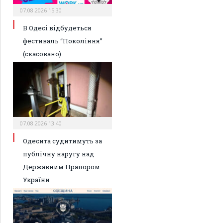
07.08.2026 15:30
В Одесі відбудеться
фестиваль “Покоління”
(скасовано)
07.08.2026 13:40
Одесита судитимуть за
публічну наругу над
Державним Прапором
України