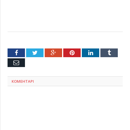
Facebook
Twitter
Google+
Pinterest
LinkedIn
Tumblr
Емейл
КОМЕНТАРІ