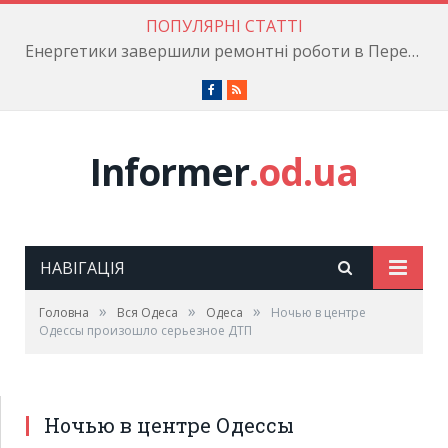
ПОПУЛЯРНІ СТАТТІ
Енергетики завершили ремонтні роботи в Пересипському районі
Facebook
RSS
Informer
.od.ua
НАВІГАЦІЯ
»
»
»
Головна
Вся Одеса
Одеса
Ночью в центре
Одессы произошло серьезное ДТП
Ночью в центре Одессы