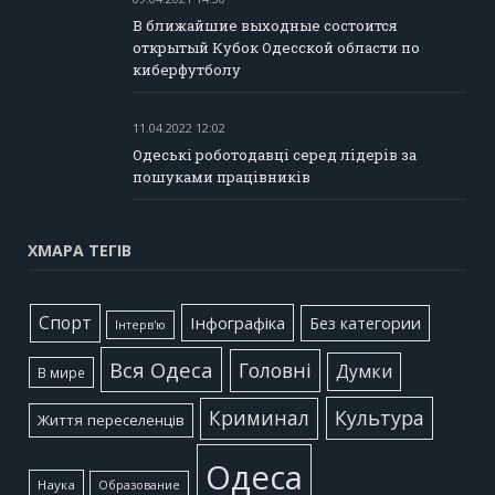
В ближайшие выходные состоится
открытый Кубок Одесской области по
киберфутболу
11.04.2022 12:02
Одеські роботодавці серед лідерів за
пошуками працівників
ХМАРА ТЕГІВ
Cпорт
Інфографіка
Без категории
Інтерв'ю
Вся Одеса
Головні
Думки
В мире
Культура
Криминал
Життя переселенців
Одеса
Наука
Образование