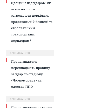
Одещина під ударом: як
атаки на порти
загрожують довкіллю,
продовольчій безпеці та
європейським
транспортним
коридорам?
07.08.2026 19:00
Пропагандисти
перекладають провину
за удар по стадіону
«Чорноморець» на
одеське ППО
07.08.2026 17:00
Пропагандисти видають